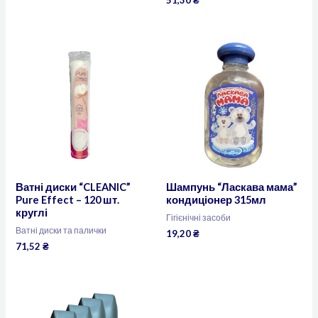
51,30
₴
Ватні диски “CLEANIC”
Шампунь “Ласкава мама”
Pure Effect – 120 шт.
кондиціонер 315мл
круглі
Гігієнічні засоби
Ватні диски та палички
19,20
₴
71,52
₴