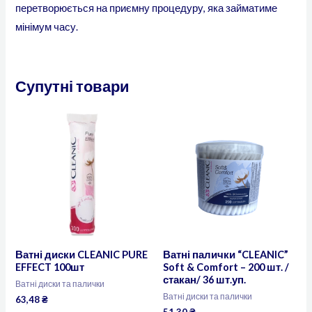
перетворюється на приємну процедуру, яка займатиме
мінімум часу.
Супутні товари
Ватні диски CLEANIC PURE
Ватні палички “CLEANIC”
EFFECT 100шт
Soft & Comfort – 200 шт. /
стакан/ 36 шт.уп.
Ватні диски та палички
Ватні диски та палички
63,48
₴