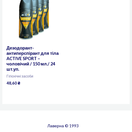
Дезодорант-
антиперспірант для тіла
ACTIVE SPORT –
чоловічий / 150 мл./ 24
шт.уп.
Гігієнічні засоби
48,60
₴
Лаверна © 1993