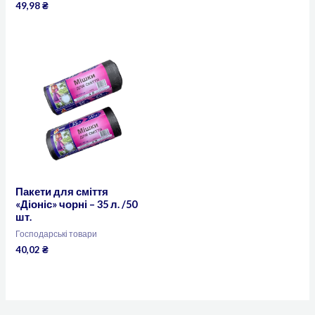
49,98
₴
Пакети для сміття
«Діоніс» чорні – 35 л. /50
шт.
Господарські товари
40,02
₴