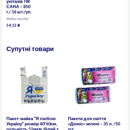
унітазів ТМ
САНА – 850
г./ 16 шт./уп.
Мийні засоби
54,12
₴
Супутні товари
Пакет-майка “Я люблю
Пакети для сміття
Україну” розмір 40*60см,
«Діоніс» зелені – 35 л. /50
щільність 51мкм, білий з
шт.