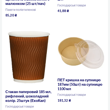
малюнком (25 шт/пач)
Господарські товари
Пакети поліетиленові
41,88
₴
85,20
₴
ПЕТ кришка на супницю
187мм (50шт) на супницю
1100 мл
Стакан паперовий 185 мл,
Господарські товари
рифлений, шоколадний
181,32
₴
колір. 25штук (ЕкоКап)
Господарські товари