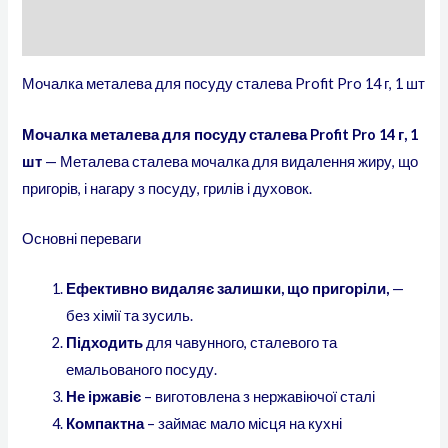
Відгуки (0)
Мочалка металева для посуду сталева Profit Pro 14 г, 1 шт
Мочалка металева для посуду сталева Profit Pro 14 г, 1
шт
— Металева сталева мочалка для видалення жиру, що
пригорів, і нагару з посуду, грилів і духовок.
Основні переваги
Ефективно видаляє залишки, що пригоріли,
—
без хімії та зусиль.
Підходить
для чавунного, сталевого та
емальованого посуду.
Не іржавіє
– виготовлена ​​з нержавіючої сталі
Компактна
– займає мало місця на кухні