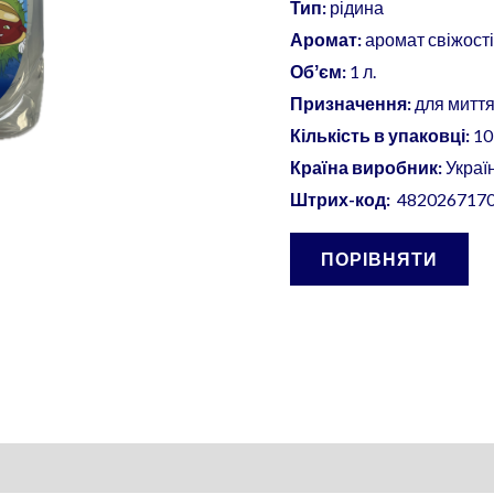
Тип:
рідина
Аромат:
аромат свіжост
Обʼєм:
1 л.
Призначення:
для миття 
Кількість в упаковці:
10
Країна виробник:
Украї
Штрих-код:
482026717
ПОРІВНЯТИ