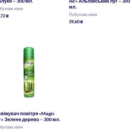
луко – 300 мл.
Air» Альпійський луг – 300
мл.
бутова хімія
Побутова хімія
,72
₴
39,60
₴
віжувач повітря «Magic
r» Зелене дерево – 300 мл.
бутова хімія