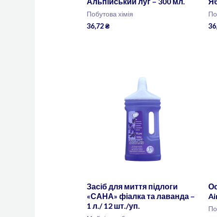
Альпійський луг – 300 мл.
Яб
Побутова хімія
По
36,72
₴
36
Засіб для миття підлоги
Ос
«САНА» фіалка та лаванда –
Ai
1 л./ 12 шт./уп.
По