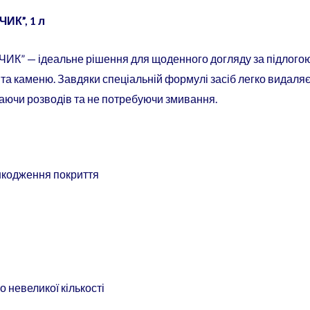
ИК”, 1 л
” — ідеальне рішення для щоденного догляду за підлогою. П
 та каменю. Завдяки спеціальній формулі засіб легко видаляє 
шаючи розводів та не потребуючи змивання.
кодження покриття
 невеликої кількості