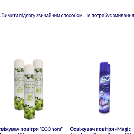
и. Вимити підлогу звичайним способом. Не потребує змивання
віжувач повітря “ECOnom”
Освіжувач повітря «Magic