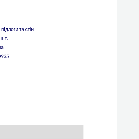
і
підлоги та стін
 шт.
на
0935