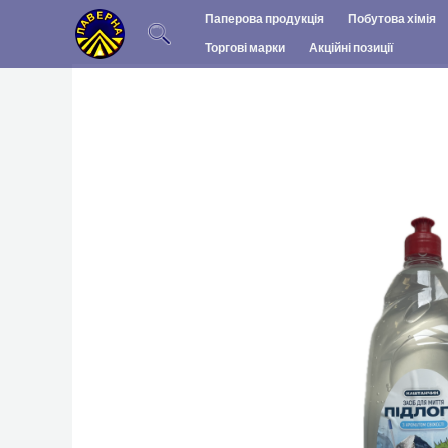
Перейти
Паперова продукція
Побутова хімія
до
Торгові марки
Акційні позиції
вмісту