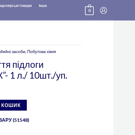
нцелярські товари
Інше
0
Мийні засоби
,
Побутова хімія
ття підлоги
 1 л./ 10шт./уп.
В КОШИК
АРУ (51548)