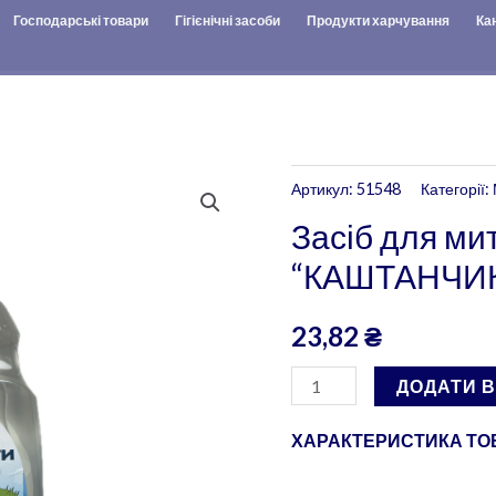
Господарські товари
Гігієнічні засоби
Продукти харчування
Ка
Засіб
Артикул:
51548
Категорії:
для
Засіб для ми
миття
“КАШТАНЧИК”-
підлоги
"КАШТАНЧИК"-
23,82
₴
1
л./
ДОДАТИ 
10шт./
уп.
ХАРАКТЕРИСТИКА ТОВ
кількість