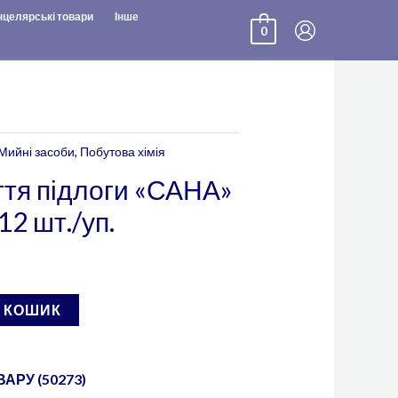
нцелярські товари
Інше
0
Мийні засоби
,
Побутова хімія
ття підлоги «САНА»
12 шт./уп.
В КОШИК
АРУ (50273)