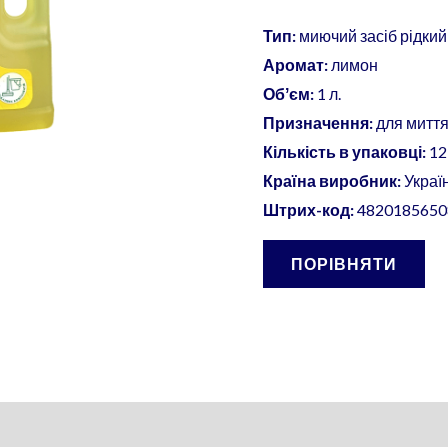
шт./
уп.
Тип:
миючий засіб рідкий
кількість
Аромат:
лимон
Обʼєм:
1 л.
Призначення:
для миття 
Кількість в упаковці:
12
Країна виробник:
Украї
Штрих-код:
4820185650
ПОРІВНЯТИ