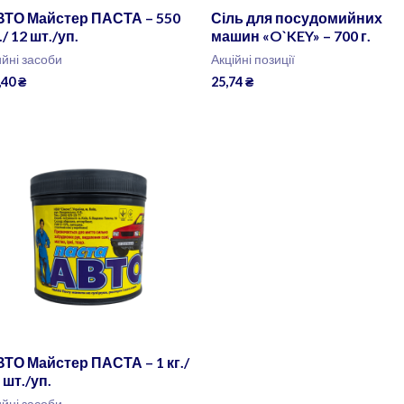
ВТО Майстер ПАСТА – 550
Сіль для посудомийних
./ 12 шт./уп.
машин «O`KEY» – 700 г.
йні засоби
Акційні позиції
,40
₴
25,74
₴
ТО Майстер ПАСТА – 1 кг./
 шт./уп.
йні засоби