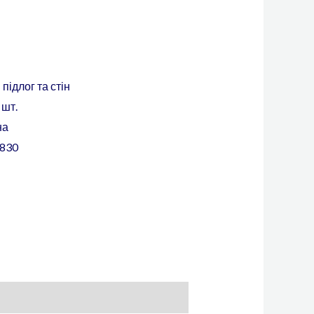
підлог та стін
 шт.
на
830