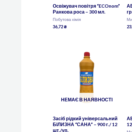
Освіжувач повітря “ECOnom”
А
Ранкова роса – 300 мл.
гр
Побутова хімія
Ми
36,72
₴
23
НЕМАЄ В НАЯВНОСТІ
Засіб рідкий універсальний
АВ
БІЛИЗНА “САНА” – 900 г./ 12
12
шт./уп.
Ми