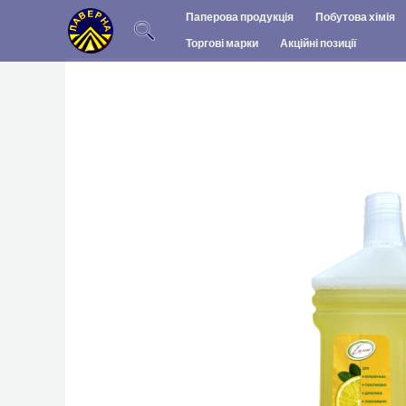
Перейти
Паперова продукція
Побутова хімія
до
Торгові марки
Акційні позиції
вмісту