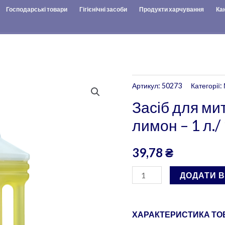
Господарські товари
Гігієнічні засоби
Продукти харчування
Ка
Засіб
Артикул:
50273
Категорії:
для
Засіб для ми
миття
лимон – 1 л./ 
підлоги
«САНА»
39,78
₴
лимон
-
ДОДАТИ 
1
л./
12
ХАРАКТЕРИСТИКА ТОВ