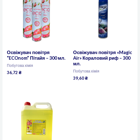
Освіжувач повітря
Освіжувач повітря «Magic
“ECOnom” Пітайя – 300 мл.
Air» Кораловий риф – 300
мл.
Побутова хімія
Побутова хімія
36,72
₴
39,60
₴