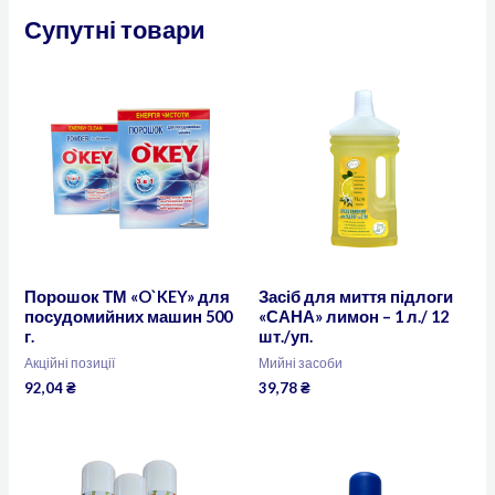
Супутні товари
Порошок ТМ «O`KEY» для
Засіб для миття підлоги
посудомийних машин 500
«САНА» лимон – 1 л./ 12
г.
шт./уп.
Акційні позиції
Мийні засоби
92,04
₴
39,78
₴