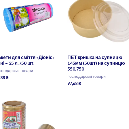
кети для сміття «Діоніс»
ПЕТ кришка на супницю
ні – 35 л. /50 шт.
145мм (50шт) на супницю
550,750
сподарські товари
Господарські товари
,88
₴
97,68
₴