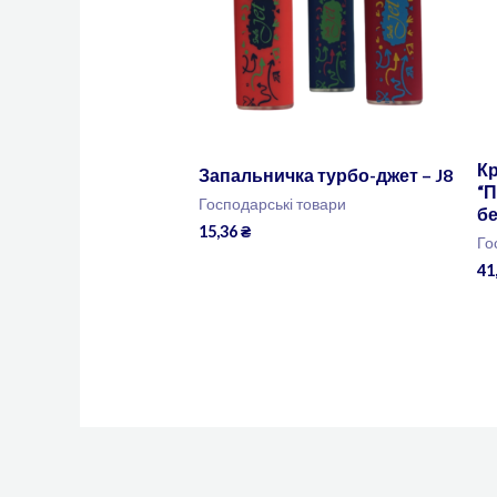
К
Запальничка турбо-джет – J8
“П
Господарські товари
бе
15,36
₴
Го
41