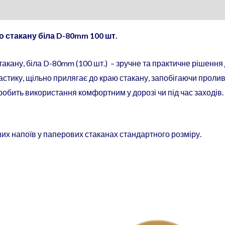
 стакану біла D-80mm 100 шт.
акану, біла D-80mm (100 шт.) – зручне та практичне рішення 
астику, щільно прилягає до краю стакану, запобігаючи про
обить використання комфортним у дорозі чи під час заходів. 
нших напоїв у паперових стаканах стандартного розміру.