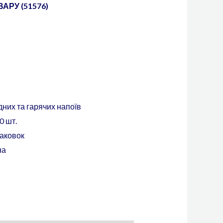
АРУ (51576)
дних та гарячих напоїв
0 шт.
паковок
на