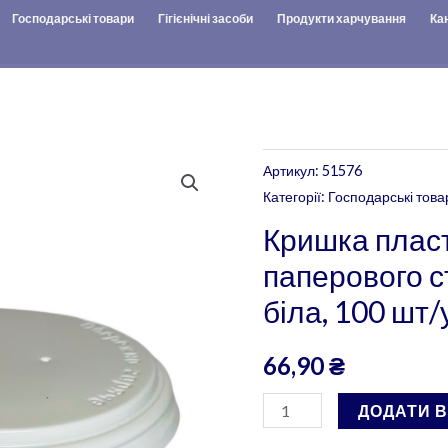
Господарські товари
Гігієнічні засоби
Продукти харчування
Ка
Кришка
Артикул:
51576
пластикова
Категорії:
Господарські това
до
Кришка плас
паперового
паперового 
стакану
біла, 100 шт/
-
D80mm,
66,90
₴
біла,
100
ДОДАТИ 
шт/