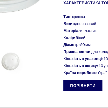
уп
ХАРАКТЕРИСТИКА ТОВ
кількість
Тип:
кришка
Вид:
одноразовий
Матеріал:
пластик
Колір:
білий
Діаметр:
80 мм.
Призначення:
для холо
Кількість в упаковці:
10
Кількість в ящику:
10 у
Країна виробник:
Украї
ПОРІВНЯТИ