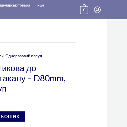
нцелярські товари
Інше
0
ри
,
Одноразовий посуд
тикова до
стакану – D80mm,
уп
В КОШИК