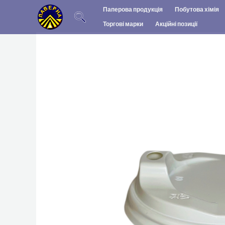
Перейти
Паперова продукція
Побутова хімія
до
Торгові марки
Акційні позиції
вмісту