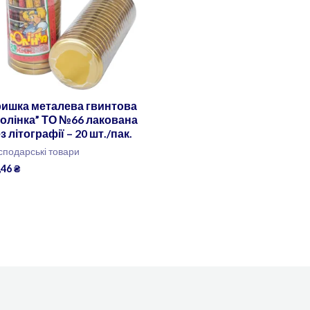
ришка металева гвинтова
олінка” ТО №66 лакована
з літографії – 20 шт./пак.
сподарські товари
,46
₴