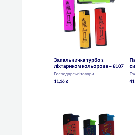
Запальничка турбо з
Па
ліхтариком кольорова – 8107
си
Господарські товари
Го
11,16
₴
41