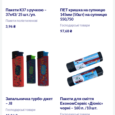
Пакети К37 з ручкою –
ПЕТ кришка на супницю
37х43/ 25 шт./уп.
145мм (50шт) на супницю
550,750
Пакети поліетиленові
Господарські товари
3,96
₴
97,68
₴
Запальничка турбо-джет
Пакети для сміття
– J8
ЕкономСервіс «Діоніс»
чорні – 160 л. /10 шт.
Господарські товари
Господарські товари