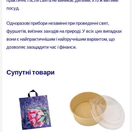
практичні. Після свята не виникає дилеми, хто ж митиме
посуд.
Одноразові прибори незамінні при проведенні свят,
фуршетів, виїзних заходів на природі. У всіх цих випадках
вони є найпрактичнішим і найзручнішим варіантом, що
дозволяє заощадити час і фінанси.
Супутні товари