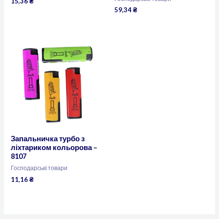
15,36
₴
59,34
₴
Запальничка турбо з
ліхтариком кольорова –
8107
Господарські товари
11,16
₴