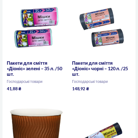
Пакети для сміття
Пакети для сміття
«Діоніс» зелені – 35 л. /50
«Діоніс» чорні – 120 л. /25
шт.
шт.
Господарські товари
Господарські товари
41,88
₴
148,92
₴