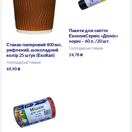
Пакети для сміття
ЕкономСервіс «Діоніс»
чорні – 60 л. /20 шт.
Стакан паперовий 400 мл,
Господарські товари
рифлений, шоколадний
24,78
₴
колір 25 штук (ЕкоКап)
Господарські товари
69,90
₴