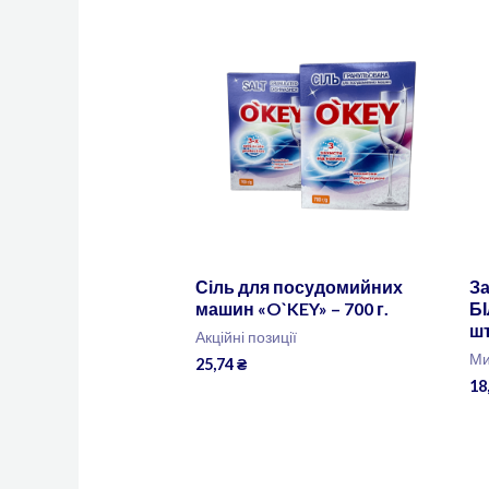
Сіль для посудомийних
За
машин «O`KEY» – 700 г.
БІ
шт
Акційні позиції
Ми
25,74
₴
18