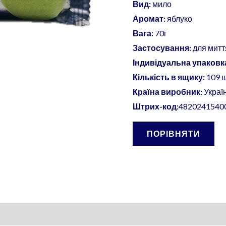
кількість
Вид:
мило
Аромат:
яблуко
Вага:
70г
Застосування:
для миття
Індивідуальна упаковк
Кількість в ящику:
109 
Країна виробник:
Украї
Штрих-код:
4820241540
ПОРІВНЯТИ