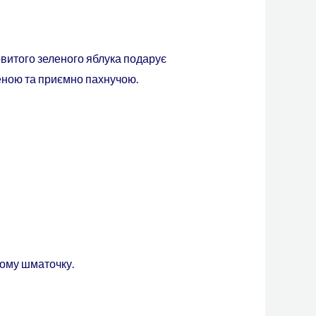
овитого зеленого яблука подарує
женою та приємно пахнучою.
ному шматочку.