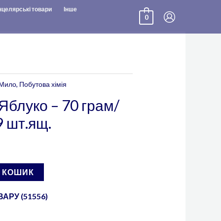
нцелярські товари
Інше
0
Мило
,
Побутова хімія
Яблуко – 70 грам/
9 шт.ящ.
В КОШИК
АРУ (51556)