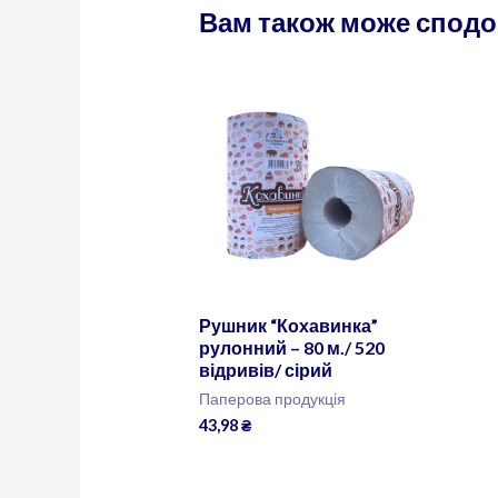
Вам також може спод
Рушник “Кохавинка”
рулонний – 80 м./ 520
відривів/ сірий
Паперова продукція
43,98
₴