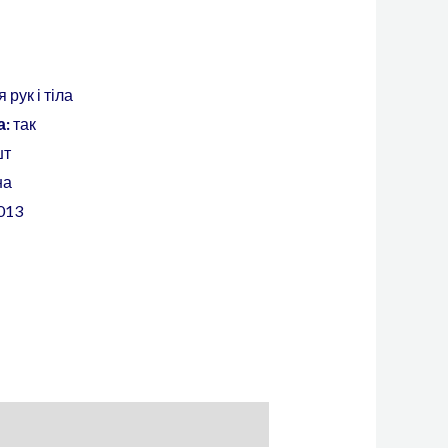
 рук і тіла
а:
так
шт
на
013