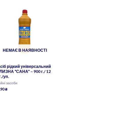
НЕМАЄ В НАЯВНОСТІ
сіб рідкий універсальний
ЛИЗНА “САНА” – 900 г./ 12
./уп.
йні засоби
,90
₴