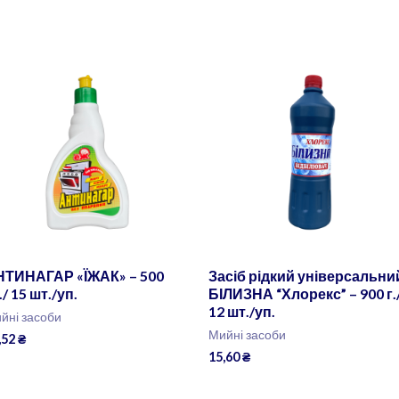
НТИНАГАР «ЇЖАК» – 500
Засіб рідкий універсальни
./ 15 шт./уп.
БІЛИЗНА “Хлорекс” – 900 г.
12 шт./уп.
йні засоби
Мийні засоби
,52
₴
15,60
₴