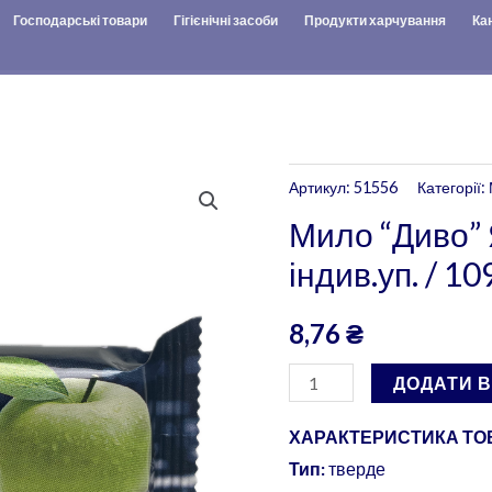
Господарські товари
Гігієнічні засоби
Продукти харчування
Ка
Мило
Артикул:
51556
Категорії:
"Диво"
Мило “Диво” 
Яблуко
індив.уп. / 10
-
70
8,76
₴
грам/
індив.уп.
ДОДАТИ 
/
109
ХАРАКТЕРИСТИКА ТОВ
шт.ящ.
Тип:
тверде