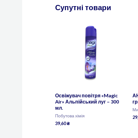
Супутні товари
Освіжувач повітря «Magic
А
Air» Альпійський луг – 300
гр
мл.
Ми
Побутова хімія
29
39,60
₴