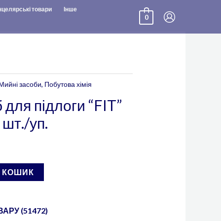
нцелярські товари
Інше
0
Мийні засоби
,
Побутова хімія
 для підлоги “FIT”
 шт./уп.
В КОШИК
АРУ (51472)