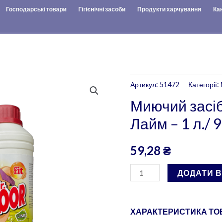
Господарські товари
Гігієнічні засоби
Продукти харчування
Ка
Миючий
Артикул:
51472
Категорії:
засіб
Миючий засіб
для
Лайм – 1 л./ 9
підлоги
"FIT"
59,28
₴
Лайм
-
ДОДАТИ 
1
л./
9
ХАРАКТЕРИСТИКА ТОВ