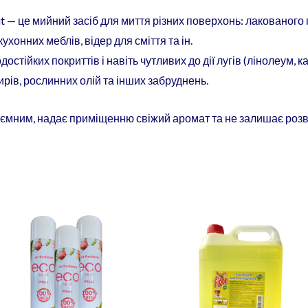
it — це мийний засіб для миття різних поверхонь: лакованого 
ухонних меблів, відер для сміття та ін.
тійких покриттів і навіть чутливих до дії лугів (лінолеум, ка
рів, рослинних олій та інших забруднень.
иємним, надає приміщенню свіжий аромат та не залишає розв