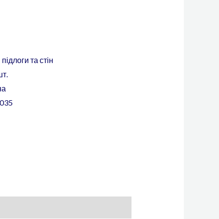
підлоги та стін
шт.
на
035