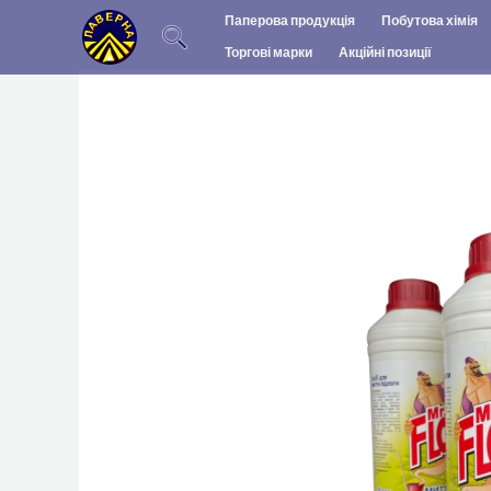
Перейти
Паперова продукція
Побутова хімія
до
Торгові марки
Акційні позиції
вмісту