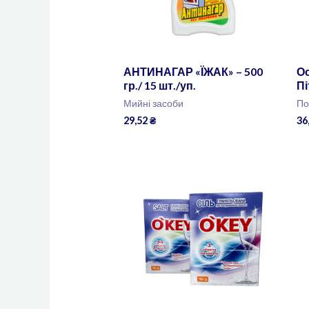
АНТИНАГАР «ЇЖАК» – 500
Ос
гр./ 15 шт./уп.
Пі
Мийні засоби
По
29,52
₴
36