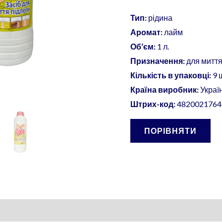
шт./
уп.
Тип:
рідина
кількість
Аромат:
лайм
Обʼєм:
1 л.
Призначення:
для миття 
Кількість в упаковці:
9 
Країна виробник:
Украї
Штрих-код:
4820021764
ПОРІВНЯТИ