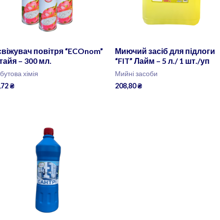
віжувач повітря “ECOnom”
Миючий засіб для підлоги
тайя – 300 мл.
“FIT” Лайм – 5 л./ 1 шт./уп
бутова хімія
Мийні засоби
,72
₴
208,80
₴