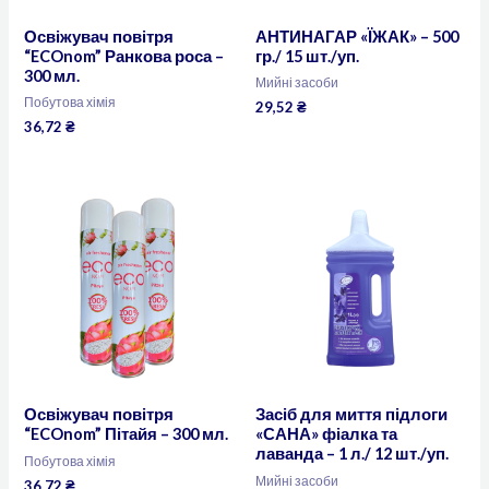
Освіжувач повітря
АНТИНАГАР «ЇЖАК» – 500
“ECOnom” Ранкова роса –
гр./ 15 шт./уп.
300 мл.
Мийні засоби
Побутова хімія
29,52
₴
36,72
₴
Освіжувач повітря
Засіб для миття підлоги
“ECOnom” Пітайя – 300 мл.
«САНА» фіалка та
лаванда – 1 л./ 12 шт./уп.
Побутова хімія
Мийні засоби
36,72
₴