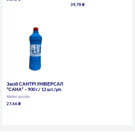
39,78
₴
Засіб САНТРІ УНІВЕРСАЛ
“САНА” – 900 г./ 12 шт./уп.
Мийні засоби
27,66
₴