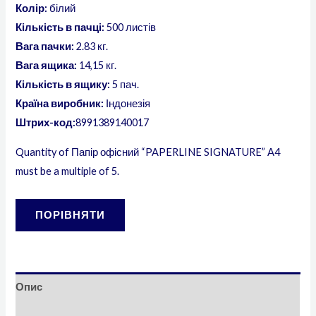
Колір:
білий
Кількість в пачці:
500 листів
Вага пачки:
2.83 кг.
Вага ящика:
14,15 кг.
Кількість в ящику:
5 пач.
Країна виробник:
Індонезія
Штрих-код:
8991389140017
Quantity of Папір офісний “PAPERLINE SIGNATURE” А4
must be a multiple of 5.
ПОРІВНЯТИ
Опис