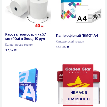
Касова термострічка 57
Папір офісний “BМО” А4
мм (40м) в блоці 10 рул
Канцелярські товари
Канцелярські товари
153,60
₴
17,52
₴
НЕМАЄ В
НАЯВНОСТІ