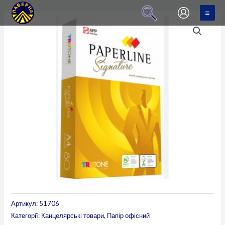
Перейти
MA
до
ME
вмісту
Артикул:
51706
Категорії:
Канцелярські товари
,
Папір офісний