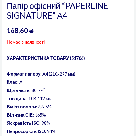
Папір офісний “PAPERLINE
SIGNATURE” А4
168,60
₴
Немає в наявності
ХАРАКТЕРИСТИКА ТОВАРУ (51706)
Формат паперу:
А4 (210х297 мм)
Клас:
А
Щільність:
80 г/м²
Товщина:
108-112 мк
Вміст вологи:
3,8-5%
Білизна СІЕ:
165%
Яскравість ISO:
98%
Непрозорість ISO:
94%