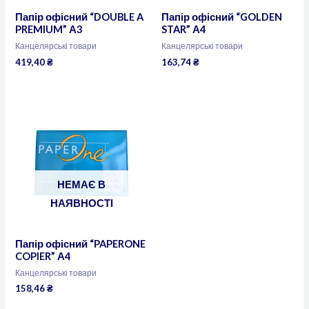
Папір офісний “DOUBLE A
Папір офісний “GOLDEN
PREMIUM” А3
STAR” А4
Канцелярські товари
Канцелярські товари
419,40
₴
163,74
₴
НЕМАЄ В
НАЯВНОСТІ
Папір офісний “PAPERONE
COPIER” А4
Канцелярські товари
158,46
₴