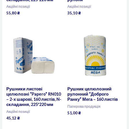
Акційні позиції
Акційні позиції
55,80
₴
35,10
₴
Рушники листові
Рушник целюлозний
целюлозні “Papero” RN010
рулонний “Доброго
– 2-х шарові, 160 листів, N-
Ранку” Мега – 160 листів
складання, 225*220 мм
Паперова продукція
Акційні позиції
51,00
₴
45,12
₴