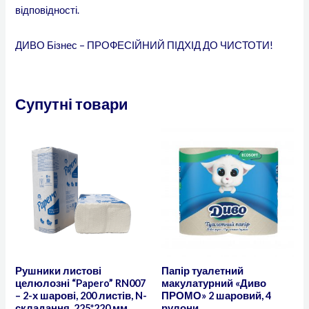
відповідності.
ДИВО Бізнес – ПРОФЕСІЙНИЙ ПІДХІД ДО ЧИСТОТИ!
Супутні товари
Рушники листові
Папір туалетний
целюлозні “Papero” RN007
макулатурний «Диво
– 2-х шарові, 200 листів, N-
ПРОМО» 2 шаровий, 4
складання, 225*220 мм
рулони