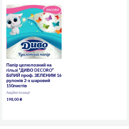
Папір целюлозний на
гільзі “ДИВО DECORO”
БІЛИЙ проф. ЗЕЛЕНИМ 16
рулонів 2-х шаровий
150листів
Акційні позиції
198,00
₴