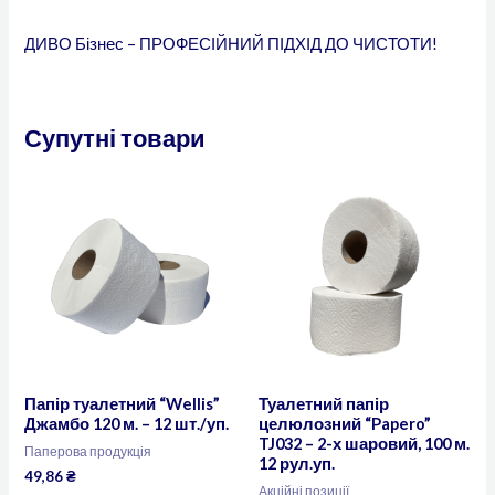
ДИВО Бізнес – ПРОФЕСІЙНИЙ ПІДХІД ДО ЧИСТОТИ!
Супутні товари
Папір туалетний “Wellis”
Туалетний папір
Джамбо 120 м. – 12 шт./уп.
целюлозний “Papero”
TJ032 – 2-х шаровий, 100 м.
Паперова продукція
12 рул.уп.
49,86
₴
Акційні позиції