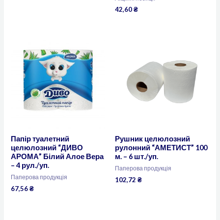
42,60
₴
Папір туалетний
Рушник целюлозний
целюлозний “ДИВО
рулонний “АМЕТИСТ” 100
АРОМА” Білий Алое Вера
м. – 6 шт./уп.
– 4 рул./уп.
Паперова продукція
Паперова продукція
102,72
₴
67,56
₴