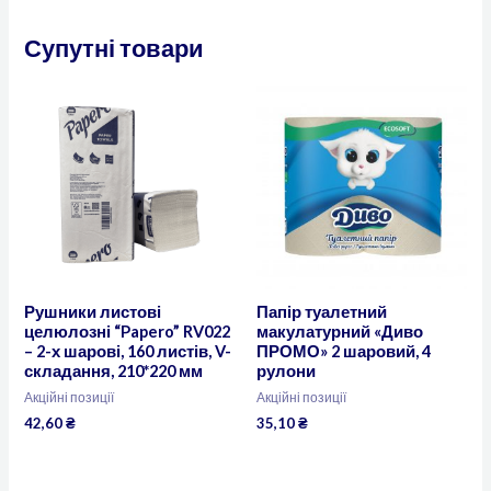
Супутні товари
Рушники листові
Папір туалетний
целюлозні “Papero” RV022
макулатурний «Диво
– 2-х шарові, 160 листів, V-
ПРОМО» 2 шаровий, 4
складання, 210*220 мм
рулони
Акційні позиції
Акційні позиції
42,60
₴
35,10
₴