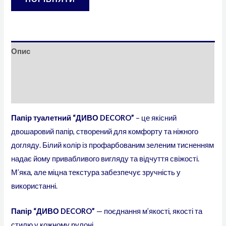
Опис
Додаткова інформація
Відгуки (0)
Папір туалетний “ДИВО DECORO”
– це якісний
двошаровий папір, створений для комфорту та ніжного
догляду. Білий колір із профарбованим зеленим тисненням
надає йому привабливого вигляду та відчуття свіжості.
М’яка, але міцна текстура забезпечує зручність у
використанні.
Папір “ДИВО DECORO”
— поєднання м’якості, якості та
стилю у кожному рулоні.