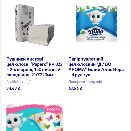
Рушники листові
Папір туалетний
целюлозні “Papero” RV 023
целюлозний “ДИВО
– 2-х шарові, 150 листів, V-
АРОМА” Білий Алое Вера
складання, 210*220мм
– 4 рул./уп.
Акційні позиції
Паперова продукція
34,68
₴
67,56
₴