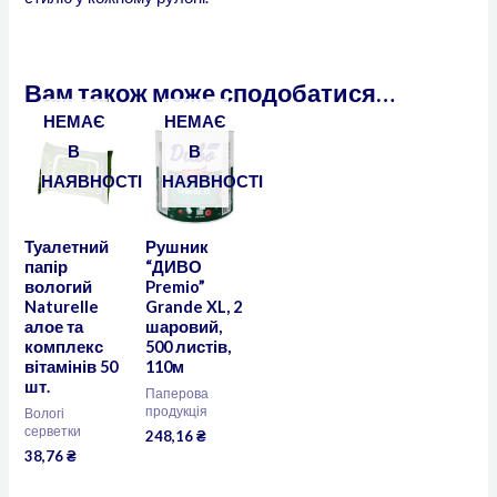
Вам також може сподобатися…
НЕМАЄ
НЕМАЄ
В
В
НАЯВНОСТІ
НАЯВНОСТІ
Туалетний
Рушник
папір
“ДИВО
вологий
Premio”
Naturelle
Grande XL, 2
алое та
шаровий,
комплекс
500 листів,
вітамінів 50
110м
шт.
Паперова
продукція
Вологі
серветки
248,16
₴
38,76
₴