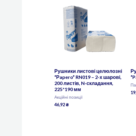
Рушники листові целюлозні
Р
“Рapero” RN019 – 2-х шарові,
“P
200 листів, N-складання,
Па
225*190 мм
19
Акційні позиції
46,92
₴