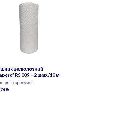
ушник целюлозний
apero” RS 009 – 2 шар./10 м.
перова продукція
,74
₴