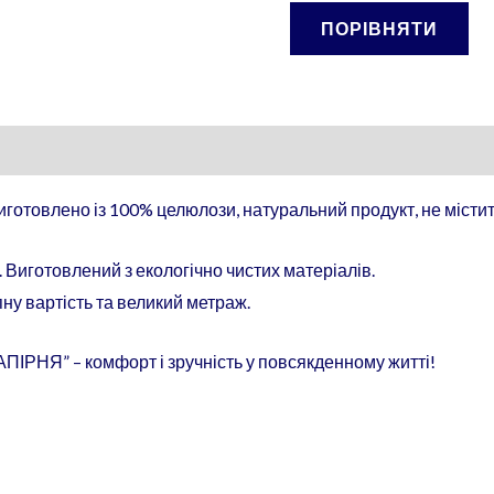
ПОРІВНЯТИ
виготовлено із 100% целюлози, натуральний продукт, не місти
 Виготовлений з екологічно чистих матеріалів.
ну вартість та великий метраж.
РНЯ” – комфорт і зручність у повсякденному житті!