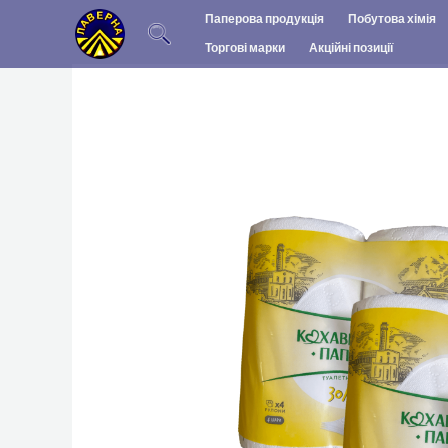
Перейти
Паперова продукція
Побутова хімія
до
Торгові марки
Акційні позиції
вмісту