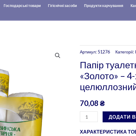
Господарські товари
Гігієнічні засоби
Продукти харчування
Ка
Папір
Артикул:
51276
Категорії:
туалетний
Папір туалетн
на
«Золото» – 4
гільзі
целюллозний, 
«Золото»
-
70,08
₴
4-
х
ДОДАТИ 
шаровий,
целюллозний,
ХАРАКТЕРИСТИКА ТОВ