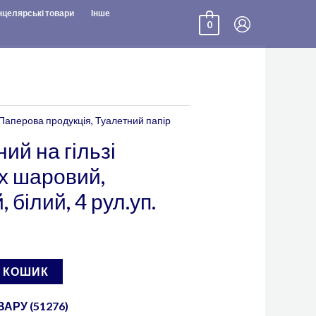
нцелярські товари
Інше
0
Паперова продукція
,
Туалетний папір
ий на гільзі
-х шаровий,
білий, 4 рул.уп.
В КОШИК
АРУ (51276)