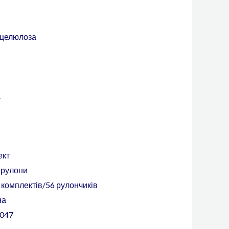
целюлоза
.
ект
 рулони
 комплектів/56 рулончиків
на
047