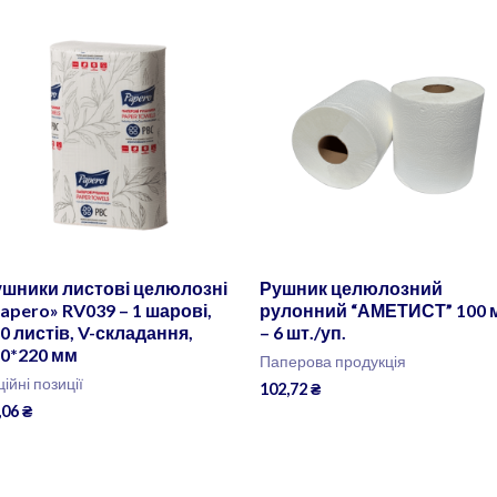
ушники листові целюлозні
Рушник целюлозний
apero» RV039 – 1 шарові,
рулонний “АМЕТИСТ” 100 
0 листів, V-складання,
– 6 шт./уп.
0*220 мм
Паперова продукція
ційні позиції
102,72
₴
,06
₴