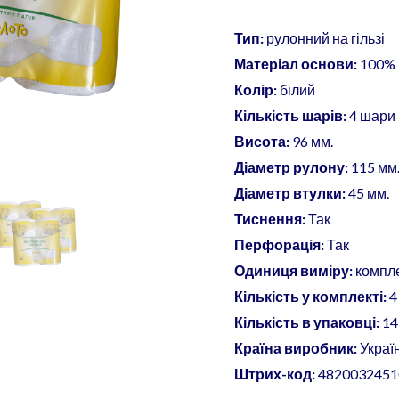
білий,
4
Тип:
рулонний на гільзі
рул.уп.
Матеріал основи:
100% 
кількість
Колір:
білий
Кількість шарів:
4 шари
Висота:
96 мм.
Діаметр рулону:
115 мм
Діаметр втулки:
45 мм.
Тиснення:
Так
Перфорація:
Так
Одиниця виміру:
компл
Кількість у комплекті:
4
Кількість в упаковці:
14
Країна виробник:
Украї
Штрих-код:
4820032451