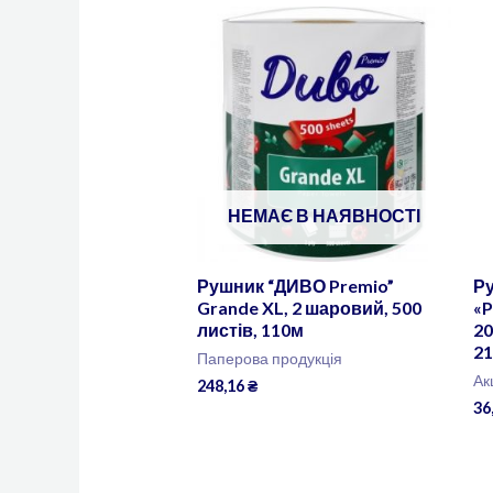
НЕМАЄ В НАЯВНОСТІ
Рушник “ДИВО Premio”
Р
Grande XL, 2 шаровий, 500
«P
листів, 110м
20
21
Паперова продукція
Ак
248,16
₴
36