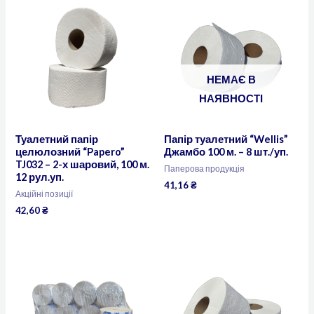
НЕМАЄ В
НАЯВНОСТІ
Туалетний папір
Папір туалетний “Wellis”
целюлозний “Papero”
Джамбо 100 м. – 8 шт./уп.
TJ032 – 2-х шаровий, 100 м.
Паперова продукція
12 рул.уп.
41,16
₴
Акційні позиції
42,60
₴