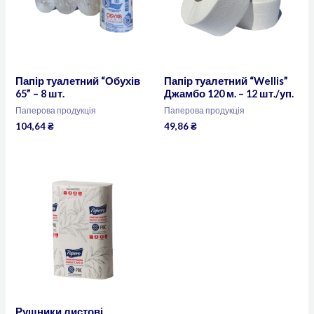
Папір туалетний “Обухів
Папір туалетний “Wellis”
65” – 8 шт.
Джамбо 120 м. – 12 шт./уп.
Паперова продукція
Паперова продукція
104,64
₴
49,86
₴
Рушники листові