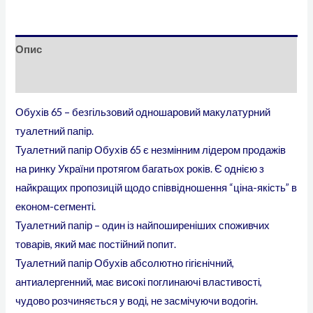
Опис
Додаткова інформація
Обухів 65 – безгільзовий одношаровий макулатурний
туалетний папір.
Туалетний папір Обухів 65 є незмінним лідером продажів
на ринку України протягом багатьох років. Є однією з
найкращих пропозицій щодо співвідношення “ціна-якість” в
економ-сегменті.
Туалетний папір – один із найпоширеніших споживчих
товарів, який має постійний попит.
Туалетний папір Обухів абсолютно гігієнічний,
антиалергенний, має високі поглинаючі властивості,
чудово розчиняється у воді, не засмічуючи водогін.