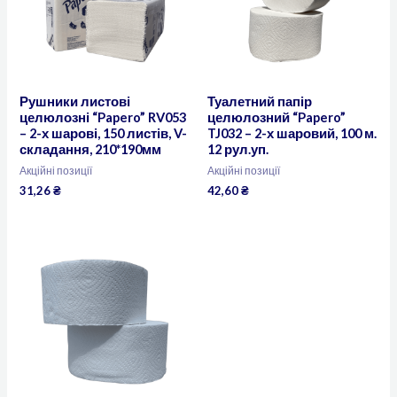
Рушники листові
Туалетний папір
целюлозні “Papero” RV053
целюлозний “Papero”
– 2-х шарові, 150 листів, V-
TJ032 – 2-х шаровий, 100 м.
складання, 210*190мм
12 рул.уп.
Акційні позиції
Акційні позиції
31,26
₴
42,60
₴