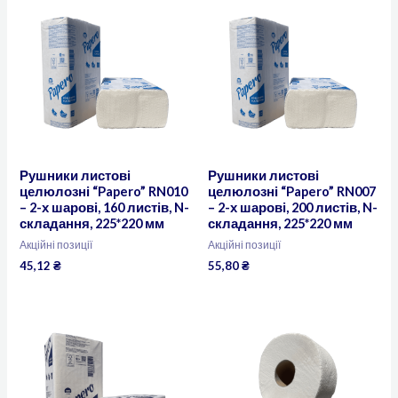
Рушники листові
Рушники листові
целюлозні “Papero” RN010
целюлозні “Papero” RN007
– 2-х шарові, 160 листів, N-
– 2-х шарові, 200 листів, N-
складання, 225*220 мм
складання, 225*220 мм
Акційні позиції
Акційні позиції
45,12
₴
55,80
₴