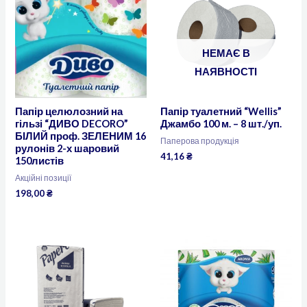
НЕМАЄ В
НАЯВНОСТІ
Папір целюлозний на
Папір туалетний “Wellis”
гільзі “ДИВО DECORO”
Джамбо 100 м. – 8 шт./уп.
БІЛИЙ проф. ЗЕЛЕНИМ 16
Паперова продукція
рулонів 2-х шаровий
41,16
₴
150листів
Акційні позиції
198,00
₴