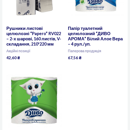
Рушники листові
Папір туалетний
целюлозні “Papero” RV022
целюлозний “ДИВО
– 2-х шарові, 160 листів, V-
АРОМА” Білий Алое Вера
складання, 210*220 мм
– 4 рул./уп.
Акційні позиції
Паперова продукція
42,60
₴
67,56
₴