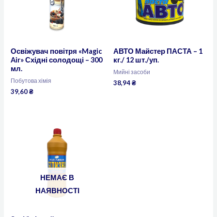
Освіжувач повітря «Magic
АВТО Майстер ПАСТА – 1
Air» Східні солодощі – 300
кг./ 12 шт./уп.
мл.
Мийні засоби
Побутова хімія
38,94
₴
39,60
₴
НЕМАЄ В
НАЯВНОСТІ