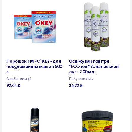
Порошок ТМ «O`KEY» для
Освіжувач повітря
посудомийних машин 500
“ECOnom” Альпійський
г.
луг – 300 мл.
Акційні позиції
Побутова хімія
92,04
₴
36,72
₴