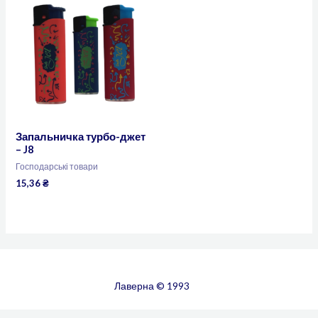
Запальничка турбо-джет
– J8
Господарські товари
15,36
₴
Лаверна © 1993