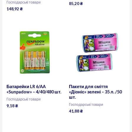
Господарські товари
85,20
₴
148,92
₴
Батарейки LR 6/AA
Пакети для сміття
«Sunpadow» – 4/40/480 шт.
«Діоніс» зелені – 35 л. /50
шт.
Господарські товари
Господарські товари
9,18
₴
41,88
₴