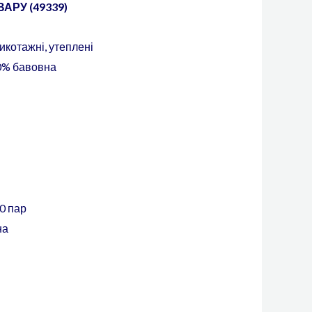
АРУ (49339)
рикотажні, утеплені
0% бавовна
0 пар
на