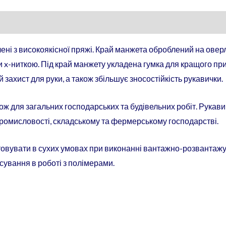
ні з високоякісної пряжі. Край манжета оброблений на овер
и x-ниткою. Під край манжету укладена гумка для кращого пр
захист для руки, а також збільшує зносостійкість рукавички.
ож для загальних господарських та будівельних робіт. Рукав
 промисловості, складському та фермерському господарстві.
овувати в сухих умовах при виконанні вантажно-розвантажу
сування в роботі з полімерами.