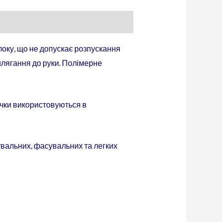
локу, що не допускає розпускання
илягання до руки. Полімерне
ички використовуються в
вальних, фасувальних та легких