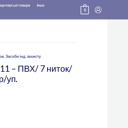
нцелярські товари
Інше
0
ри
,
Засоби інд. захисту
11 – ПВХ/ 7 ниток/
р/уп.