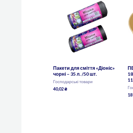
Пакети для сміття «Діоніс»
П
чорні – 35 л. /50 шт.
18
11
Господарські товари
Го
40,02
₴
18