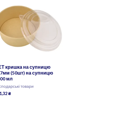
ЕТ кришка на супницю
7мм (50шт) на супницю
00 мл
сподарські товари
1,32
₴