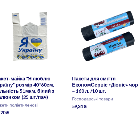
акет-майка “Я люблю
Пакети для сміття
раїну” розмір 40*60см,
ЕкономСервіс «Діоніс» чор
льність 51мкм, білий з
– 160 л. /10 шт.
люнком (25 шт/пач)
Господарські товари
кети поліетиленові
59,34
₴
,20
₴