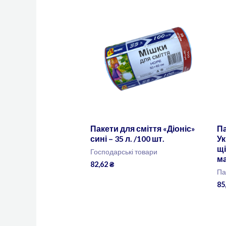
Пакети для сміття «Діоніс»
П
сині – 35 л. /100 шт.
Ук
щі
Господарські товари
ма
82,62
₴
Па
85