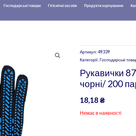
Господарські товари
Гігієнічні засоби
Продукти харчування
Ка
Артикул:
49339
Категорії:
Господарські това
Рукавички 87
чорні/ 200 па
18,18
₴
Немає в наявності