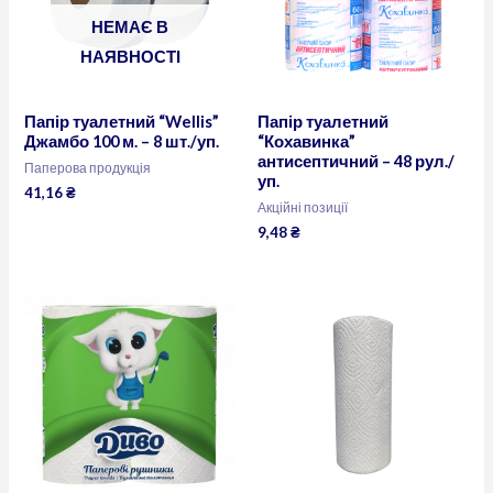
НЕМАЄ В
НАЯВНОСТІ
Папір туалетний “Wellis”
Папір туалетний
Джамбо 100 м. – 8 шт./уп.
“Кохавинка”
антисептичний – 48 рул./
Паперова продукція
уп.
41,16
₴
Акційні позиції
9,48
₴