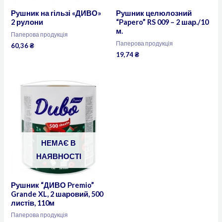
Рушник на гільзі «ДИВО»
Рушник целюлозний
2 рулони
“Papero” RS 009 – 2 шар./10
м.
Паперова продукція
Паперова продукція
60,36
₴
19,74
₴
НЕМАЄ В
НАЯВНОСТІ
Рушник “ДИВО Premio”
Grande XL, 2 шаровий, 500
листів, 110м
Паперова продукція