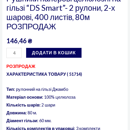
гільзі “DS Smart”- 2 рулони, 2-х
кількість
шарові, 400 листів, 80м
РОЗПРОДАЖ
146,46
₴
ДОДАТИ В КОШИК
РОЗПРОДАЖ
ХАРАКТЕРИСТИКА ТОВАРУ ( 51714)
Тип:
рулонний на гільзі Джамбо
Матеріал основи:
100% целюлоза
Кількість шарів:
2 шари
Довжина:
80 м.
Діамент гільзи:
60 мм.
Кількість комплектів в упаковці:
3 комплекти