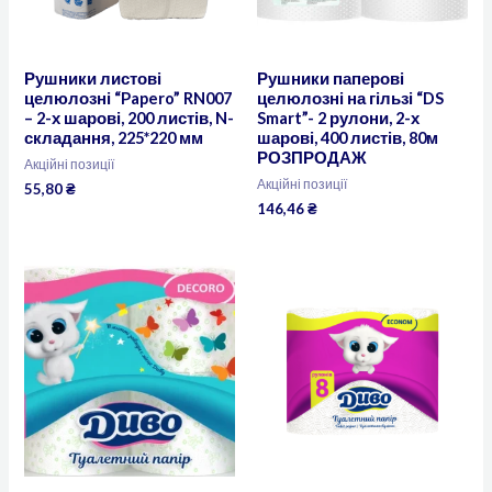
Рушники листові
Рушники паперові
целюлозні “Papero” RN007
целюлозні на гільзі “DS
– 2-х шарові, 200 листів, N-
Smart”- 2 рулони, 2-х
складання, 225*220 мм
шарові, 400 листів, 80м
РОЗПРОДАЖ
Акційні позиції
Акційні позиції
55,80
₴
146,46
₴