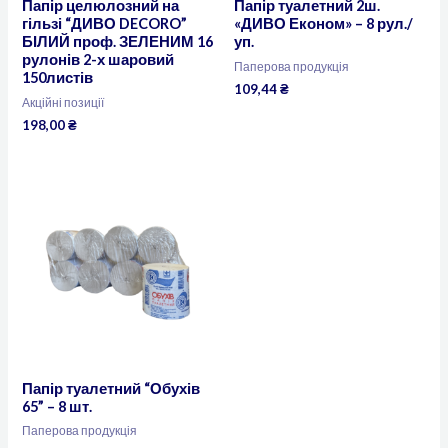
Папір целюлозний на
Папір туалетний 2ш.
гільзі “ДИВО DECORO”
«ДИВО Економ» – 8 рул./
БІЛИЙ проф. ЗЕЛЕНИМ 16
уп.
рулонів 2-х шаровий
Паперова продукція
150листів
109,44
₴
Акційні позиції
198,00
₴
Папір туалетний “Обухів
65” – 8 шт.
Паперова продукція