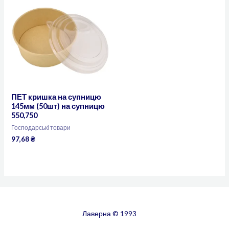
ПЕТ кришка на супницю
145мм (50шт) на супницю
550,750
Господарські товари
97,68
₴
Лаверна © 1993