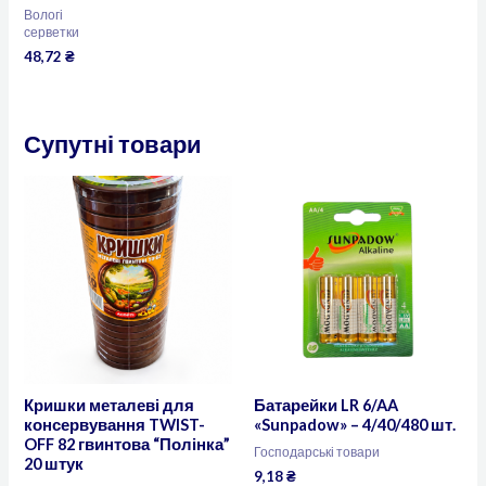
Вологі
серветки
48,72
₴
Супутні товари
Кришки металеві для
Батарейки LR 6/AA
консервування TWIST-
«Sunpadow» – 4/40/480 шт.
OFF 82 гвинтова “Полінка”
Господарські товари
20 штук
9,18
₴