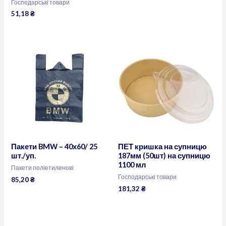
Господарські товари
51,18
₴
Пакети BMW – 40х60/ 25
ПЕТ кришка на супницю
шт./уп.
187мм (50шт) на супницю
1100 мл
Пакети поліетиленові
Господарські товари
85,20
₴
181,32
₴