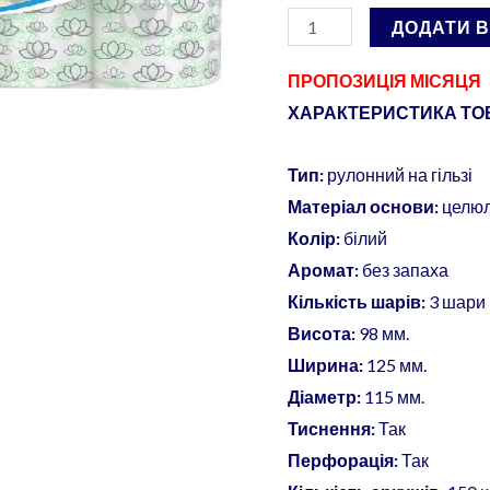
Waterlily"
ДОДАТИ 
3-
х
ПРОПОЗИЦІЯ МІСЯЦЯ
шаровий,
ХАРАКТЕРИСТИКА ТОВ
32рулони
кількість
Тип:
рулонний на гільзі
Матеріал основи:
целю
Колір:
білий
Аромат:
без запаха
Кількість шарів:
3 шари
Висота:
98 мм.
Ширина:
125 мм.
Діаметр:
115 мм.
Тиснення:
Так
Перфорація:
Так