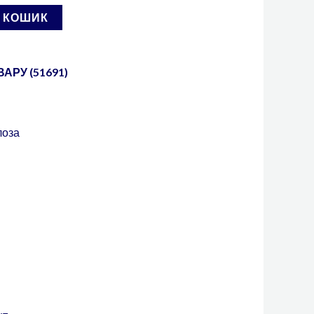
В КОШИК
АРУ (51691)
лоза