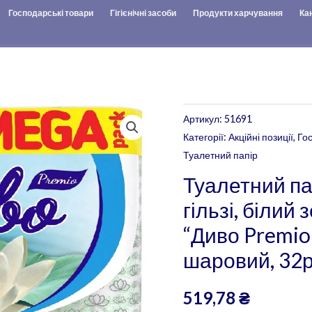
Господарські товари
Гігієнічні засоби
Продукти харчування
Ка
Туалетний
Артикул:
51691
папір
Категорії:
Акційні позиції
,
Го
целюлозний
Туалетний папір
на
Туалетний па
гільзі,
гільзі, білий
білий
“Диво Premio 
зелений
шаровий, 32
прокрас
"Диво
519,78
₴
Premio