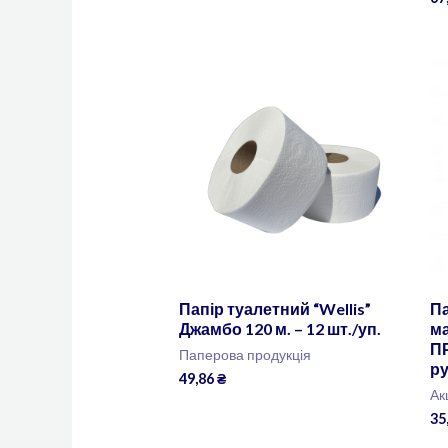
Папір туалетний “Wellis”
Па
Джамбо 120 м. – 12 шт./уп.
м
П
Паперова продукція
р
49,86
₴
Ак
35