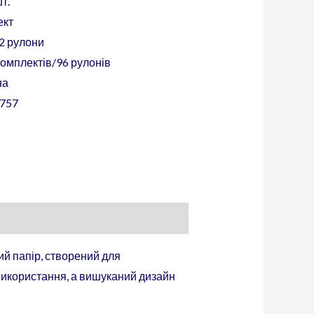
т.
ект
2 рулони
комплектів/96 рулонів
на
757
й папір, створений для
 використання, а вишуканий дизайн