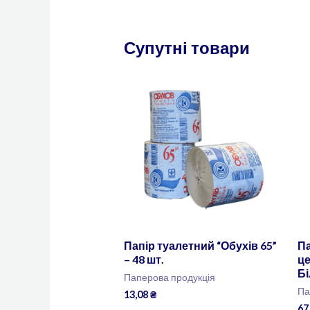
Супутні товари
Папір туалетний “Обухів 65”
Па
– 48 шт.
ц
Бі
Паперова продукція
Па
13,08
₴
67