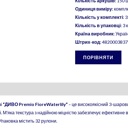
Кількість аркушів:
150 ш
Одиниця виміру:
компл
Кількість у комплекті:
3
Кількість в упаковці:
3 
Країна виробник:
Украї
Штрих-код:
4820003837
ПОРІВНЯТИ
зі
“ДИВО Premio FioreWaterlily”
– це високоякісний 3-шарови
. М’яка текстура з надійною міцністю забезпечує ефективне
 Упаковка містить 32 рулони.