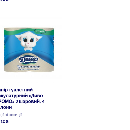
пір туалетний
акулатурний «Диво
РОМО» 2 шаровий, 4
улони
ційні позиції
,10
₴