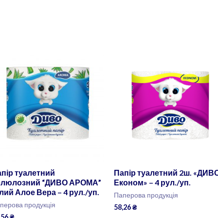
пір туалетний
Папір туалетний 2ш. «ДИВ
елюлозний “ДИВО АРОМА”
Економ» – 4 рул./уп.
лий Алое Вера – 4 рул./уп.
Паперова продукція
перова продукція
58,26
₴
,56
₴