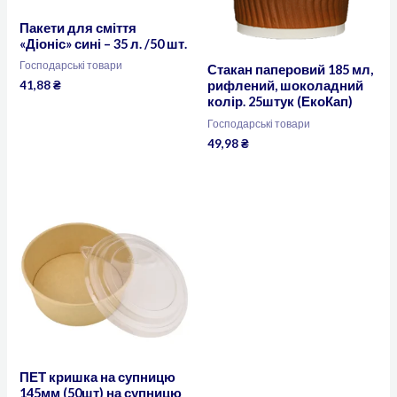
Пакети для сміття
«Діоніс» сині – 35 л. /50 шт.
Господарські товари
Стакан паперовий 185 мл,
41,88
₴
рифлений, шоколадний
колір. 25штук (ЕкоКап)
Господарські товари
49,98
₴
ПЕТ кришка на супницю
145мм (50шт) на супницю