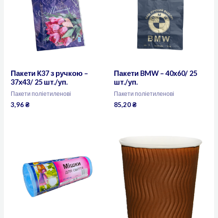
Пакети К37 з ручкою –
Пакети BMW – 40х60/ 25
37х43/ 25 шт./уп.
шт./уп.
Пакети поліетиленові
Пакети поліетиленові
3,96
₴
85,20
₴