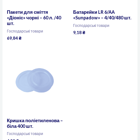
Пакети для сміття
Батарейки LR 6/AA
«Діоніс» чорні – 60 л. /40
«Sunpadow» – 4/40/480 шт.
шт.
Господарські товари
Господарські товари
9,18
₴
69,84
₴
Кришка поліетиленова –
біла 400 шт.
Господарські товари