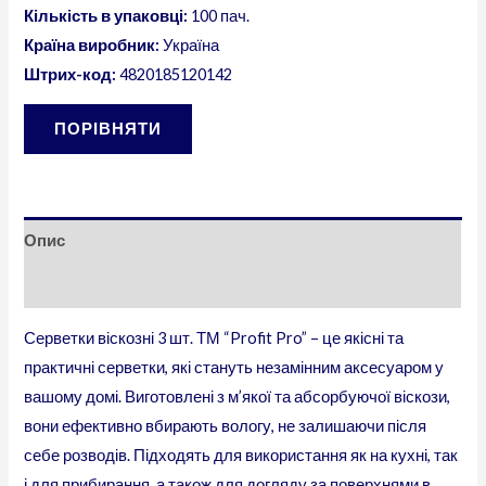
Кількість в упаковці:
100 пач.
Країна виробник:
Україна
Штрих-код:
4820185120142
ПОРІВНЯТИ
Опис
Відгуки (0)
Серветки віскозні 3 шт. ТМ “Profit Pro” – це якісні та
практичні серветки, які стануть незамінним аксесуаром у
вашому домі. Виготовлені з м’якої та абсорбуючої віскози,
вони ефективно вбирають вологу, не залишаючи після
себе розводів. Підходять для використання як на кухні, так
і для прибирання, а також для догляду за поверхнями в