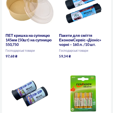
ПЕТ кришка на супницю
Пакети для сміття
145мм (50шт) на супницю
ЕкономСервіс «Діоніс»
550,750
чорні – 160 л. /10 шт.
Господарські товари
Господарські товари
97,68
₴
59,34
₴