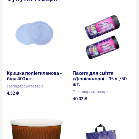
Кришка поліетиленова –
Пакети для сміття
біла 400 шт.
«Діоніс» чорні – 35 л. /50
шт.
Господарські товари
Господарські товари
4,32
₴
40,02
₴