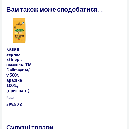
Вам також може сподобатися…
Кава в
зернах
Ethiopia
смажена ТМ
Dallmayr м/
у 500г,
арабіка
100%,
(оригінал!)
Кава
598,50
₴
Супутні товари