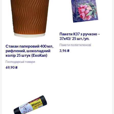
Пакети К37 з ручкою –
37х43/ 25 шт./уп.
Пакети поліетиленові
Стакан паперовий 400 мл,
3,96
₴
рифлений, шоколадний
колір 25 штук (ЕкоКап)
Господарські товари
69,90
₴