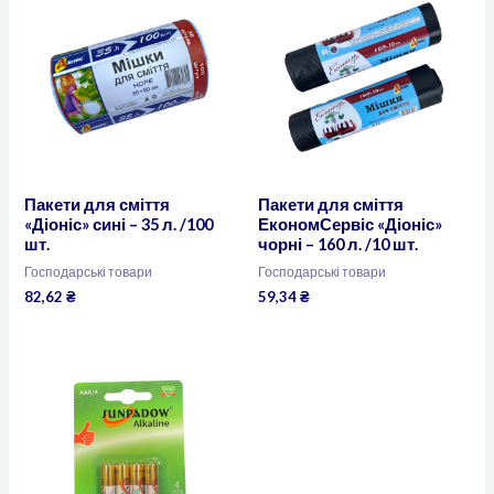
Пакети для сміття
Пакети для сміття
«Діоніс» сині – 35 л. /100
ЕкономСервіс «Діоніс»
шт.
чорні – 160 л. /10 шт.
Господарські товари
Господарські товари
82,62
₴
59,34
₴