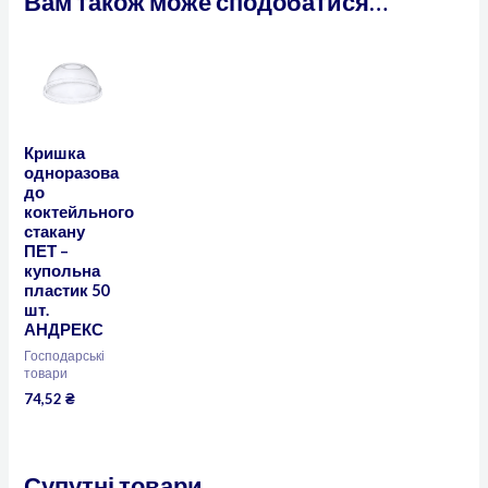
Вам також може сподобатися…
Кришка
одноразова
до
коктейльного
стакану
ПЕТ –
купольна
пластик 50
шт.
АНДРЕКС
Господарські
товари
74,52
₴
Супутні товари