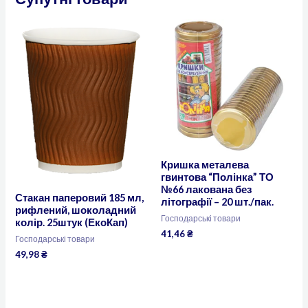
Кришка металева
гвинтова “Полінка” ТО
№66 лакована без
Стакан паперовий 185 мл,
літографії – 20 шт./пак.
рифлений, шоколадний
Господарські товари
колір. 25штук (ЕкоКап)
41,46
₴
Господарські товари
49,98
₴