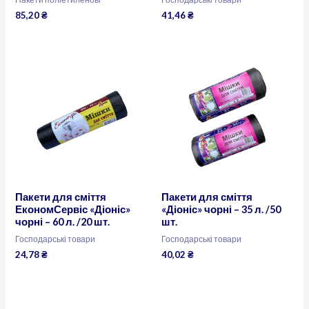
85,20
₴
41,46
₴
Пакети для сміття
Пакети для сміття
ЕкономСервіс «Діоніс»
«Діоніс» чорні – 35 л. /50
чорні – 60 л. /20 шт.
шт.
Господарські товари
Господарські товари
24,78
₴
40,02
₴