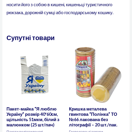
носити його з собою в кишені, кишеньці туристичного
рюкзака, дорожній сумці або господарському кошику.
Супутні товари
Пакет-майка “Я люблю
Кришка металева
Україну” розмір 40*60см,
гвинтова “Полінка” ТО
щільність 51мкм, білий з
№66 лакована без
малюнком (25 шт/пач)
літографії – 20 шт./пак.
Пакети поліетиленові
Господарські товари