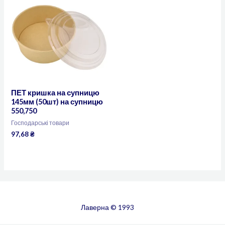
ПЕТ кришка на супницю
145мм (50шт) на супницю
550,750
Господарські товари
97,68
₴
Лаверна © 1993