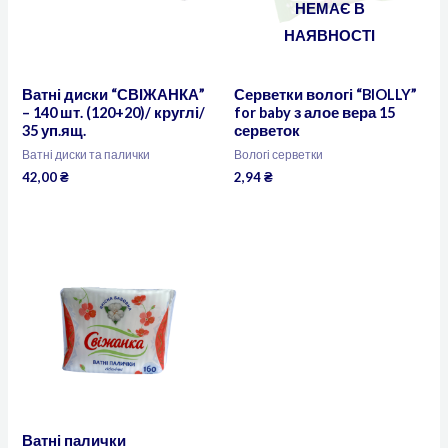
НЕМАЄ В
НАЯВНОСТІ
Ватні диски “СВІЖАНКА”
Серветки вологі “BIOLLY”
– 140 шт. (120+20)/ круглі/
for baby з алое вера 15
35 уп.ящ.
серветок
Ватні диски та палички
Вологі серветки
42,00
₴
2,94
₴
Ватні палички