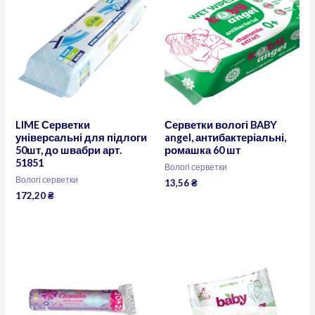
LIME Серветки
Серветки вологі BABY
універсальні для підлоги
angel, антибактеріальні,
50шт, до швабри арт.
ромашка 60 шт
51851
Вологі серветки
Вологі серветки
13,56
₴
172,20
₴