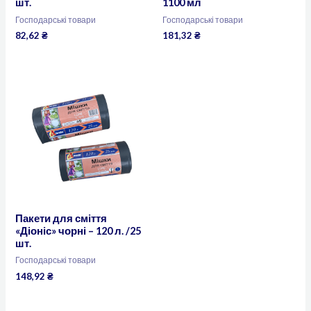
шт.
1100 мл
Господарські товари
Господарські товари
82,62
₴
181,32
₴
Пакети для сміття
«Діоніс» чорні – 120 л. /25
шт.
Господарські товари
148,92
₴