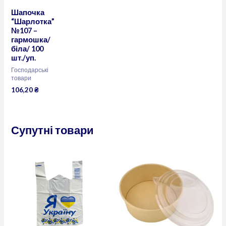
Шапочка
“Шарлотка”
№107 –
гармошка/
біла/ 100
шт./уп.
Господарські
товари
106,20
₴
Супутні товари