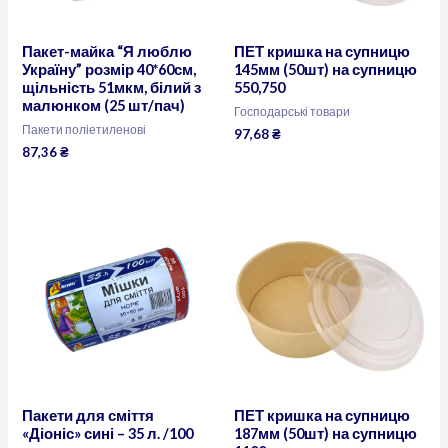
Пакет-майка “Я люблю
ПЕТ кришка на супницю
Україну” розмір 40*60см,
145мм (50шт) на супницю
щільність 51мкм, білий з
550,750
малюнком (25 шт/пач)
Господарські товари
Пакети поліетиленові
97,68
₴
87,36
₴
Пакети для сміття
ПЕТ кришка на супницю
«Діоніс» сині – 35 л. /100
187мм (50шт) на супницю