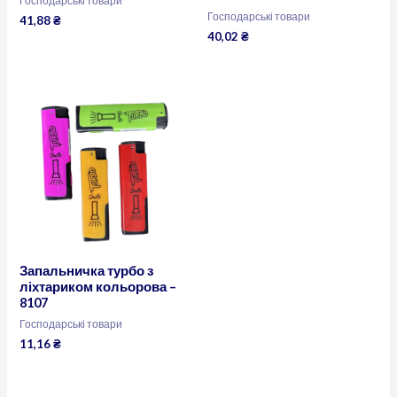
Господарські товари
Господарські товари
41,88
₴
40,02
₴
Запальничка турбо з
ліхтариком кольорова –
8107
Господарські товари
11,16
₴