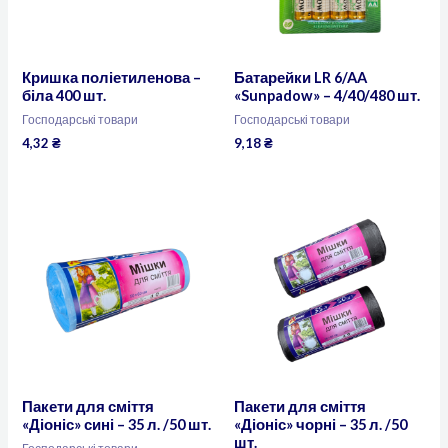
Кришка поліетиленова –
Батарейки LR 6/AA
біла 400 шт.
«Sunpadow» – 4/40/480 шт.
Господарські товари
Господарські товари
4,32
₴
9,18
₴
Пакети для сміття
Пакети для сміття
«Діоніс» сині – 35 л. /50 шт.
«Діоніс» чорні – 35 л. /50
шт.