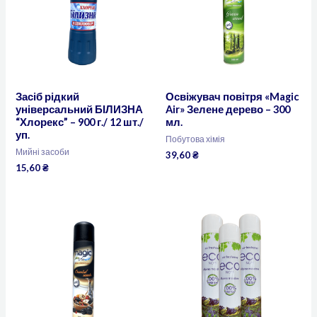
Засіб рідкий
Освіжувач повітря «Magic
універсальний БІЛИЗНА
Air» Зелене дерево – 300
“Хлорекс” – 900 г./ 12 шт./
мл.
уп.
Побутова хімія
Мийні засоби
39,60
₴
15,60
₴