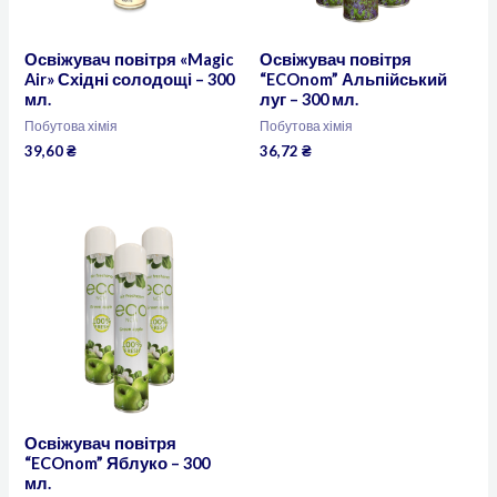
Освіжувач повітря «Magic
Освіжувач повітря
Air» Східні солодощі – 300
“ECOnom” Альпійський
мл.
луг – 300 мл.
Побутова хімія
Побутова хімія
39,60
₴
36,72
₴
Освіжувач повітря
“ECOnom” Яблуко – 300
мл.