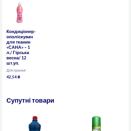
Кондиціонер-
ополіскувач
для тканин
«САНА» – 1
л./ Гірська
весна/ 12
шт.уп.
Для прання
42,54
₴
Супутні товари