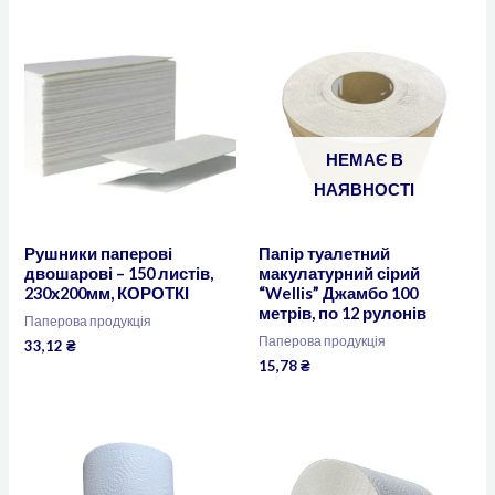
НЕМАЄ В
НАЯВНОСТІ
Рушники паперові
Папір туалетний
двошарові – 150 листів,
макулатурний сірий
230х200мм, КОРОТКІ
“Wellis” Джамбо 100
метрів, по 12 рулонів
Паперова продукція
Паперова продукція
33,12
₴
15,78
₴