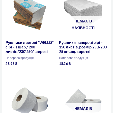
НЕМАЄ В
НАЯВНОСТІ
Рушники листові “WELLiS”
Рушники паперові сірі –
сірі – 1 шар./ 200
150 листів, розмір 230х200,
листів/230*250/ широкі
25 шт.ящ. короткі
Паперова продукція
Паперова продукція
28,98
₴
18,36
₴
НЕМАЄ В