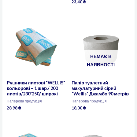
23,40
₴
НЕМАЄ В
НАЯВНОСТІ
Рушники листові “WELLiS”
Папір туалетний
кольорові – 1 шар./ 200
макулатурний сірий
листів/230*250/ широкі
“Wellis” Джамбо 90 метрів
Паперова продукція
Паперова продукція
28,98
₴
18,00
₴