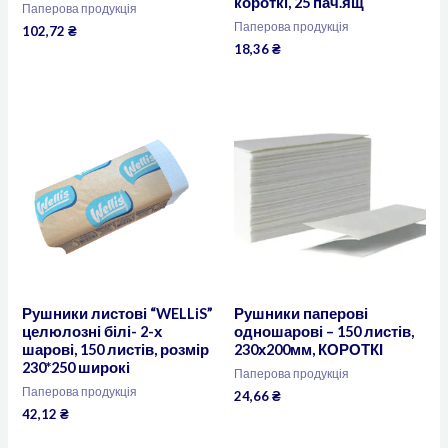
короткі, 25 пач.ящ
Паперова продукція
Паперова продукція
102,72
₴
18,36
₴
Рушники листові “WELLiS”
Рушники паперові
целюлозні білі- 2-х
одношарові – 150 листів,
шарові, 150 листів, розмір
230х200мм, КОРОТКІ
230*250 широкі
Паперова продукція
Паперова продукція
24,66
₴
42,12
₴