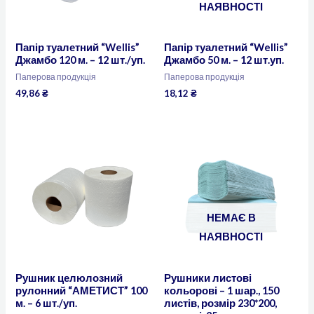
НАЯВНОСТІ
Папір туалетний “Wellis”
Папір туалетний “Wellis”
Джамбо 120 м. – 12 шт./уп.
Джамбо 50 м. – 12 шт.уп.
Паперова продукція
Паперова продукція
49,86
₴
18,12
₴
НЕМАЄ В
НАЯВНОСТІ
Рушник целюлозний
Рушники листові
рулонний “АМЕТИСТ” 100
кольорові – 1 шар., 150
м. – 6 шт./уп.
листів, розмір 230*200,