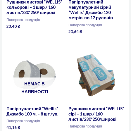
Рушники листові “WELLiS”
Папір туалетний
кольорові – 1 шар./ 160
макулатурний сірий
листів/230*250/ широкі
“Wellis” Джамбо 120
метрів, по 12 рулонів
Паперова продукція
Паперова продукція
23,40
₴
23,64
₴
НЕМАЄ В
НАЯВНОСТІ
Папір туалетний “Wellis”
Рушники листові “WELLiS”
Джамбо 100 м. – 8 шт./уп.
сірі – 1 шар./ 160
листів/230*250/широкі
Паперова продукція
Паперова продукція
41,16
₴