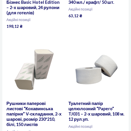
Бізнес Basic Hotel Edition
340 мл./ крафт/ 50 шт.
– 2-х шаровий, 24 рулони
Акційні позиції
(для готелів)
63,12
₴
Акційні позиції
198,12
₴
Рушники паперові
Туалетний папір
листові “Кохавинська
целюлозний “Papero”
папірня” V-складання, 2-х
TJ031 – 2-х шаровий, 108 м.
шарові, розмір 230*210,
12 рул.уп.
білі, 150 листів
Акційні позиції