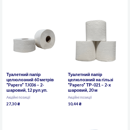
Туалетний папір
Туалетний папір
целюлозний 60 метрів
целюлозний на гільзі
“Papero” TJ036 – 2-
“Papero” ТР-021 – 2-х
шаровий, 12 рул.уп.
шаровий, 20 м
Акційні позиції
Акційні позиції
27,30
₴
10,44
₴