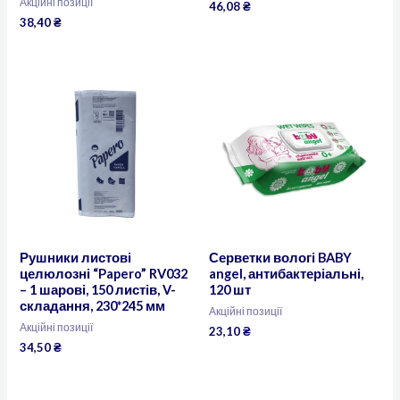
Акційні позиції
46,08
₴
38,40
₴
Рушники листові
Серветки вологі BABY
целюлозні “Papero” RV032
angel, антибактеріальні,
– 1 шарові, 150 листів, V-
120 шт
складання, 230*245 мм
Акційні позиції
Акційні позиції
23,10
₴
34,50
₴