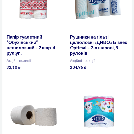
Папір туалетний
Рушники на гільзі
“Обухівський”
целюлозні «ДИВО» Бізнес
целюлозний – 2 шар. 4
Optimal – 2-х шарові, 8
рул.уп.
рулонів
Акційні позиції
Акційні позиції
32,10
₴
204,96
₴