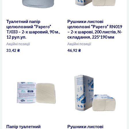
Туалетний папір
Рушники листові
целюлозний “Papero”
целюлозні “Рapero” RN019
TJ033 – 2-х шаровий, 90 м.,
– 2-х шарові, 200 листів, N-
12 рул.уп.
складання, 225*190 мм
Акційні позиції
Акційні позиції
33,42
₴
46,92
₴
Папір туалетний
Рушники листові