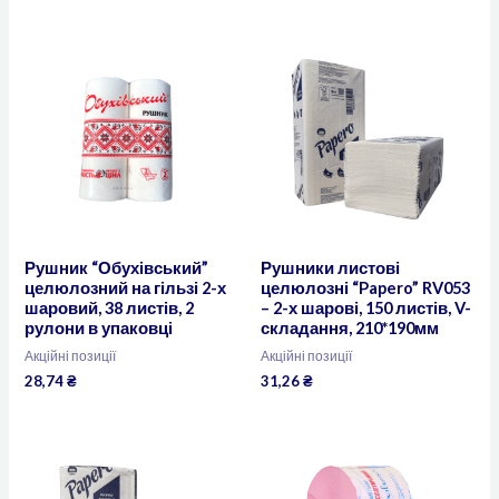
Рушник “Обухівський”
Рушники листові
целюлозний на гільзі 2-х
целюлозні “Papero” RV053
шаровий, 38 листів, 2
– 2-х шарові, 150 листів, V-
рулони в упаковці
складання, 210*190мм
Акційні позиції
Акційні позиції
28,74
₴
31,26
₴