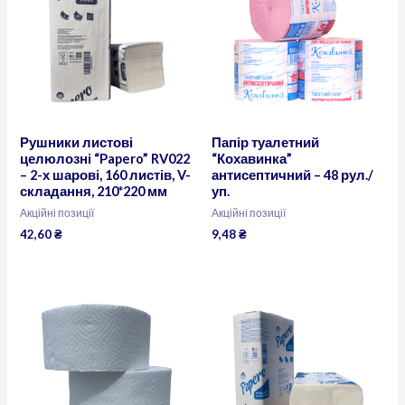
Рушники листові
Папір туалетний
целюлозні “Papero” RV022
“Кохавинка”
– 2-х шарові, 160 листів, V-
антисептичний – 48 рул./
складання, 210*220 мм
уп.
Акційні позиції
Акційні позиції
42,60
₴
9,48
₴