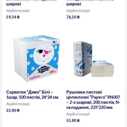
широкі
широкі
Акційні позиції
Акційні позиції
59,34
₴
76,20
₴
Серветки “Диво” Білі –
Рушники листові
1шар, 100 листів, 24*24 см.
целюлозні “Papero” RN007
– 2-х шарові, 200 листів, N-
Акційні позиції
складання, 225*220 мм
22,80
₴
Акційні позиції
55,80
₴