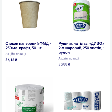
Стакан паперовий ФМД –
Рушник на гільзі «ДИВО»
250 мл. крафт, 50 шт.
2-х шаровий, 250 листів, 1
рулон
Акційні позиції
Акційні позиції
56,16
₴
50,88
₴