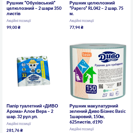
Рушник “Обухівський”
Рушник целюлозний
целюлозний – 2 шари 350
“Papero” RL042 – 2 шар. 75
листів
м.
Акційні позиції
Акційні позиції
99,00
₴
77,94
₴
Папір туалетний «ДИВО
Рушник макулатурний
Арома» Алое Вера – 2
зелений Диво Бізнес Basic
шар. 32 рул.уп.
1шаровий, 150м,
625листів, d190
Акційні позиції
Акційні позиції
281,76
₴