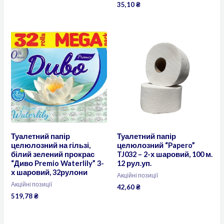
35,10
₴
Туалетний папір
Туалетний папір
целюлозний на гільзі,
целюлозний “Papero”
білий зелений прокрас
TJ032 – 2-х шаровий, 100 м.
“Диво Premio Waterlily” 3-
12 рул.уп.
х шаровий, 32рулони
Акційні позиції
Акційні позиції
42,60
₴
519,78
₴