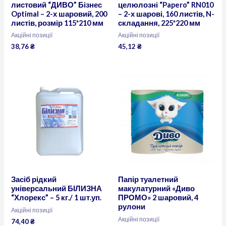
листовий “ДИВО” Бізнес
целюлозні “Papero” RN010
Optimal – 2-х шаровий, 200
– 2-х шарові, 160 листів, N-
листів, розмір 115*210 мм
складання, 225*220 мм
Акційні позиції
Акційні позиції
38,76
₴
45,12
₴
Засіб рідкий
Папір туалетний
універсальний БІЛИЗНА
макулатурний «Диво
“Хлорекс” – 5 кг./ 1 шт.уп.
ПРОМО» 2 шаровий, 4
рулони
Акційні позиції
Акційні позиції
74,40
₴