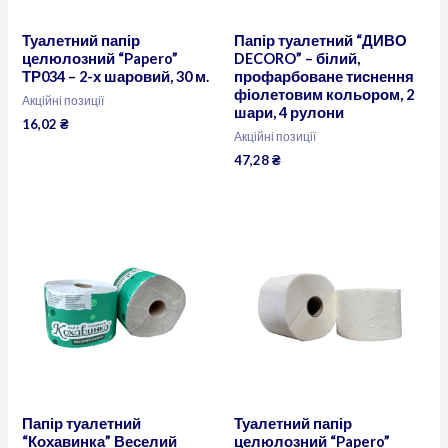
Туалетний папір
Папір туалетний “ДИВО
целюлозний “Papero”
DECORO” – білий,
ТР034 – 2-х шаровий, 30 м.
профарбоване тиснення
фіолетовим кольором, 2
Акційні позиції
шари, 4 рулони
16,02
₴
Акційні позиції
47,28
₴
Папір туалетний
Туалетний папір
“Кохавинка” Веселий
целюлозний “Papero”