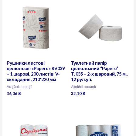
Рушники листові
Туалетний папір
целюлозні «Papero» RV039
целюлозний “Papero”
– 1 шарові, 200 листів, V-
TJ035 – 2-х шаровий, 75 м.,
складання, 210*220 мм
12 рул.уп.
Акційні позиції
Акційні позиції
36,06
₴
32,10
₴