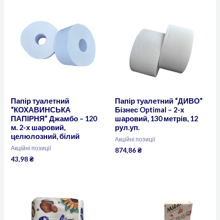
Папір туалетний
Папір туалетний “ДИВО”
“КОХАВИНСЬКА
Бізнес Optimal – 2-х
ПАПІРНЯ” Джамбо – 120
шаровий, 130 метрів, 12
м. 2-х шаровий,
рул.уп.
целюлозний, білий
Акційні позиції
Акційні позиції
874,86
₴
43,98
₴