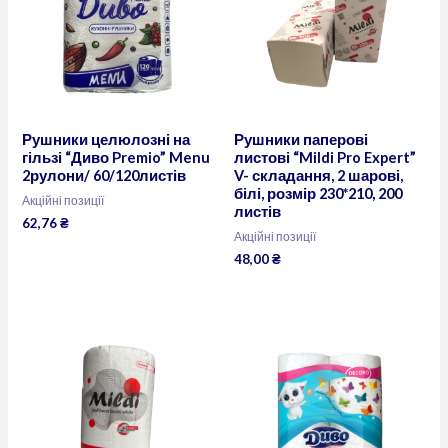
Рушники целюлозні на
Рушники паперові
гільзі “Диво Premio” Menu
листові “Mildi Pro Expert”
2рулони/ 60/120листів
V- складання, 2 шарові,
білі, розмір 230*210, 200
Акційні позиції
листів
62,76
₴
Акційні позиції
48,00
₴