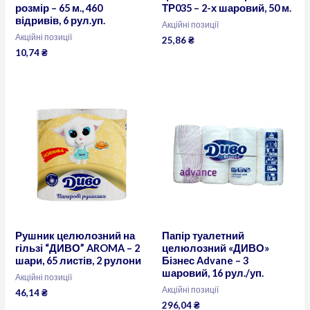
розмір – 65 м., 460
ТР035 – 2-х шаровий, 50 м.
відривів, 6 рул.уп.
Акційні позиції
Акційні позиції
25,86
₴
10,74
₴
Рушник целюлозний на
Папір туалетний
гільзі “ДИВО” AROMA – 2
целюлозний «ДИВО»
шари, 65 листів, 2 рулони
Бізнес Advane – 3
шаровий, 16 рул./уп.
Акційні позиції
Акційні позиції
46,14
₴
296,04
₴