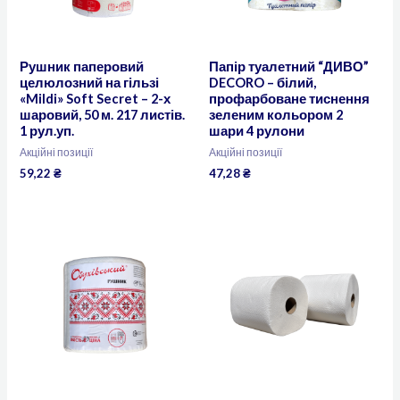
Рушник паперовий
Папір туалетний “ДИВО”
целюлозний на гільзі
DECORO – білий,
«Mildi» Soft Secret – 2-х
профарбоване тиснення
шаровий, 50 м. 217 листів.
зеленим кольором 2
1 рул.уп.
шари 4 рулони
Акційні позиції
Акційні позиції
59,22
₴
47,28
₴