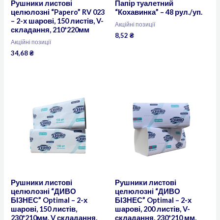
Рушники листові
Папір туалетний
целюлозні “Papero” RV 023
“Кохавинка” – 48 рул./уп.
– 2-х шарові, 150 листів, V-
Акційні позиції
складання, 210*220мм
8,52
₴
Акційні позиції
34,68
₴
Рушники листові
Рушники листові
целюлозні “ДИВО
целюлозні “ДИВО
БІЗНЕС” Optimal – 2-х
БІЗНЕС” Optimal – 2-х
шарові, 150 листів,
шарові, 200 листів, V-
230*210мм, V складання,
складання, 230*210 мм,