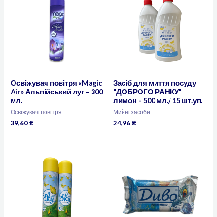
Освіжувач повітря «Magic
Засіб для миття посуду
Air» Альпійський луг – 300
“ДОБРОГО РАНКУ”
мл.
лимон – 500 мл./ 15 шт.уп.
Освіжувачі повітря
Мийні засоби
39,60
₴
24,96
₴