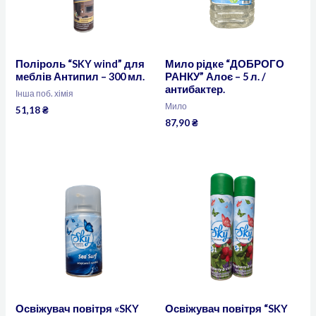
Поліроль “SKY wind” для
Мило рідке “ДОБРОГО
меблів Антипил – 300 мл.
РАНКУ” Алоє – 5 л. /
антибактер.
Інша поб. хімія
Мило
51,18
₴
87,90
₴
Освіжувач повітря «SKY
Освіжувач повітря “SKY