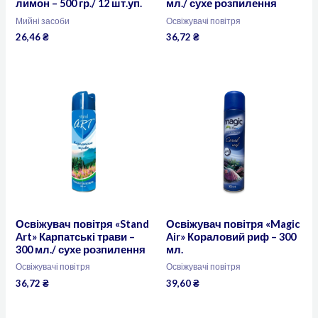
лимон – 500 гр./ 12 шт.уп.
мл./ сухе розпилення
Мийні засоби
Освіжувачі повітря
26,46
₴
36,72
₴
Освіжувач повітря «Stand
Освіжувач повітря «Magic
Art» Карпатські трави –
Air» Кораловий риф – 300
300 мл./ сухе розпилення
мл.
Освіжувачі повітря
Освіжувачі повітря
36,72
₴
39,60
₴