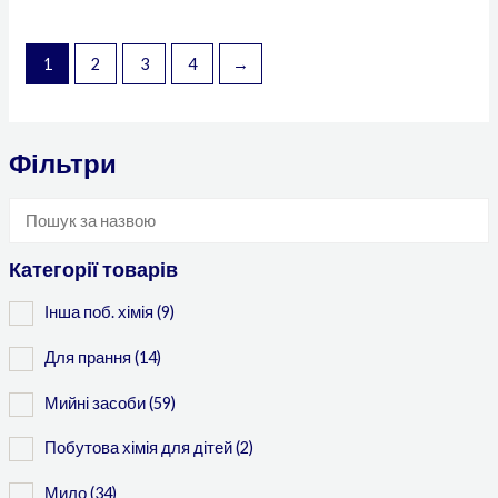
1
2
3
4
→
Фільтри
Категорії товарів
Інша поб. хімія
(9)
Для прання
(14)
Мийні засоби
(59)
Побутова хімія для дітей
(2)
Мило
(34)