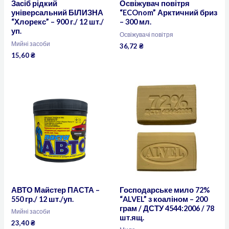
Засіб рідкий
Освіжувач повітря
універсальний БІЛИЗНА
“ECOnom” Арктичний бриз
“Хлорекс” – 900 г./ 12 шт./
– 300 мл.
уп.
Освіжувачі повітря
Мийні засоби
36,72
₴
15,60
₴
АВТО Майстер ПАСТА –
Господарське мило 72%
550 гр./ 12 шт./уп.
“ALVEL” з коаліном – 200
грам / ДСТУ 4544:2006 / 78
Мийні засоби
шт.ящ.
23,40
₴