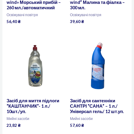
wind» Морський прибій –
wind” Малина та фіалка –
260 мл./автоматичний
300 мл.
Освіжувачі повітря
Освіжувачі повітря
56,40
₴
39,60
₴
Засіб для миття підлоги
Засіб для сантехніки
“КАШТАНЧИК”- 1 л./
САНТРІ “САНА” – 1 л./
10шт./уп.
Універсал гель/ 12 шт.уп.
Мийні засоби
Мийні засоби
23,82
₴
57,60
₴