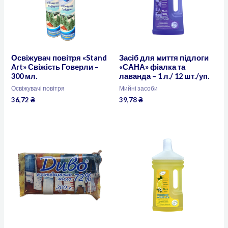
Освіжувач повітря «Stand
Засіб для миття підлоги
Art» Свіжість Говерли –
«САНА» фіалка та
300 мл.
лаванда – 1 л./ 12 шт./уп.
Освіжувачі повітря
Мийні засоби
36,72
₴
39,78
₴