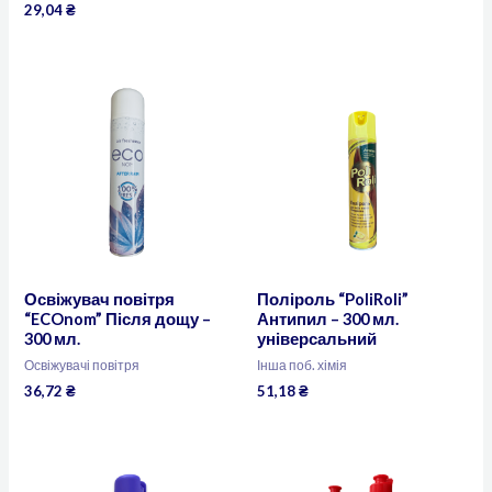
29,04
₴
Освіжувач повітря
Поліроль “PoliRoli”
“ECOnom” Після дощу –
Антипил – 300 мл.
300 мл.
універсальний
Освіжувачі повітря
Інша поб. хімія
36,72
₴
51,18
₴