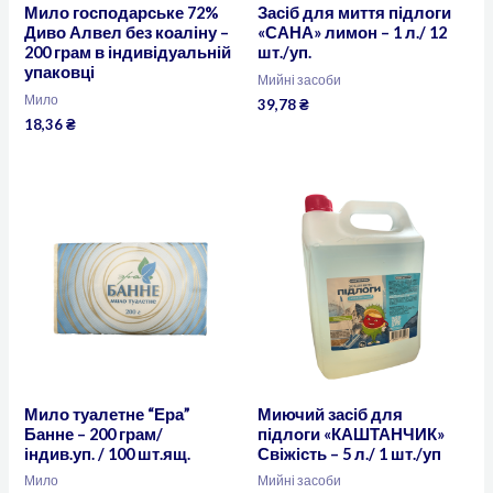
Мило господарське 72%
Засіб для миття підлоги
Диво Алвел без коаліну –
«САНА» лимон – 1 л./ 12
200 грам в індивідуальній
шт./уп.
упаковці
Мийні засоби
Мило
39,78
₴
18,36
₴
Мило туалетне “Ера”
Миючий засіб для
Банне – 200 грам/
підлоги «КАШТАНЧИК»
індив.уп. / 100 шт.ящ.
Свіжість – 5 л./ 1 шт./уп
Мило
Мийні засоби