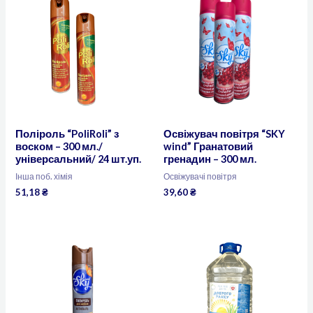
Поліроль “PoliRoli” з
Освіжувач повітря “SKY
воском – 300 мл./
wind” Гранатовий
універсальний/ 24 шт.уп.
гренадин – 300 мл.
Інша поб. хімія
Освіжувачі повітря
51,18
₴
39,60
₴