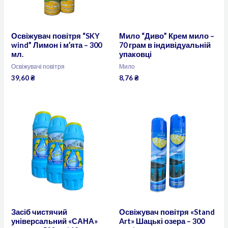
Освіжувач повітря “SKY
Мило “Диво” Крем мило –
wind” Лимон і м’ята – 300
70 грам в індивідуальній
мл.
упаковці
Освіжувачі повітря
Мило
39,60
₴
8,76
₴
Засіб чистячий
Освіжувач повітря «Stand
універсальний «САНА»
Art» Шацькі озера – 300