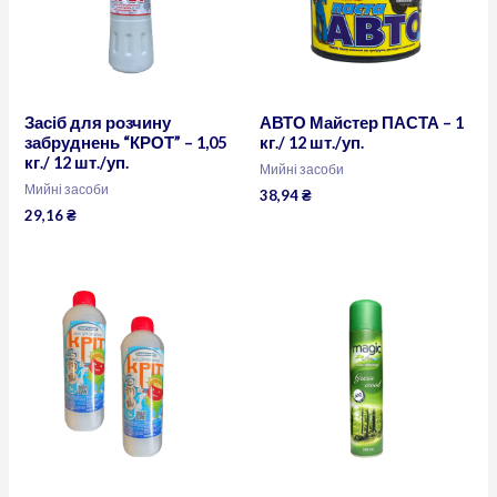
Засіб для розчину
АВТО Майстер ПАСТА – 1
забруднень “КРОТ” – 1,05
кг./ 12 шт./уп.
кг./ 12 шт./уп.
Мийні засоби
Мийні засоби
38,94
₴
29,16
₴