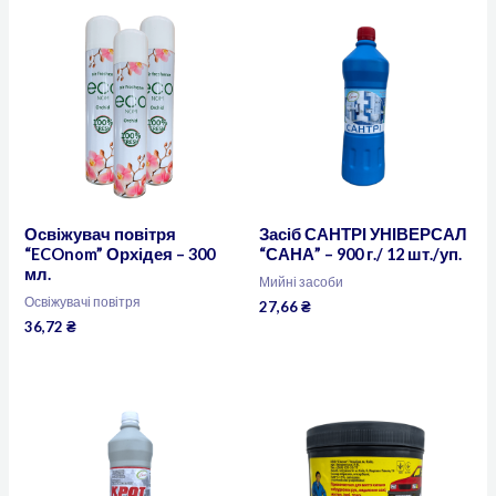
Освіжувач повітря
Засіб САНТРІ УНІВЕРСАЛ
“ECOnom” Орхідея – 300
“САНА” – 900 г./ 12 шт./уп.
мл.
Мийні засоби
Освіжувачі повітря
27,66
₴
36,72
₴