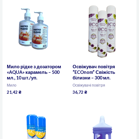
Мило рідке з дозатором
Освіжувач повітря
«AQUA» карамель – 500
“ECOnom” Свіжість
мл., 10 шт./уп.
білизни – 300 мл.
Мило
Освіжувачі повітря
21,42
₴
36,72
₴