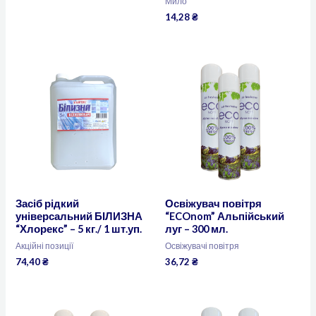
Мило
14,28
₴
Засіб рідкий
Освіжувач повітря
універсальний БІЛИЗНА
“ECOnom” Альпійський
“Хлорекс” – 5 кг./ 1 шт.уп.
луг – 300 мл.
Акційні позиції
Освіжувачі повітря
74,40
₴
36,72
₴