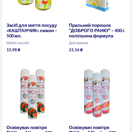
Засіб для миття посуду
Пральний порошок
«КАШТАНЧИК» лимон –
“ДОБРОГО РАНКУ” – 400 г.
500 мл.
поліпшена формула
Мийні засоби
Для прання
13,98
₴
23,16
₴
Освіжувач повітря
Освіжувач повітря