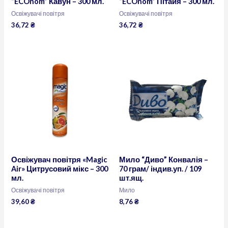
“ECOnom” Кавун – 300 мл.
“ECOnom” Пітайя – 300 мл.
Освіжувачі повітря
Освіжувачі повітря
36,72
₴
36,72
₴
Освіжувач повітря «Magic
Мило “Диво” Конвалія –
Air» Цитрусовий мікс – 300
70 грам/ індив.уп. / 109
мл.
шт.ящ.
Освіжувачі повітря
Мило
39,60
₴
8,76
₴