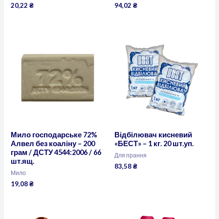
20,22
₴
94,02
₴
Мило господарське 72%
Відбілювач кисневий
Алвел без коаліну – 200
«БЕСТ» – 1 кг. 20 шт.уп.
грам / ДСТУ 4544:2006 / 66
Для прання
шт.ящ.
83,58
₴
Мило
19,08
₴