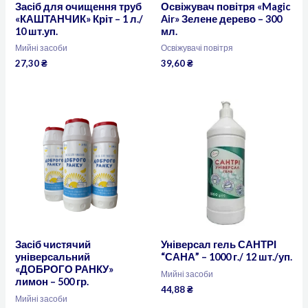
Засіб для очищення труб
Освіжувач повітря «Magic
«КАШТАНЧИК» Кріт – 1 л./
Air» Зелене дерево – 300
10 шт.уп.
мл.
Мийні засоби
Освіжувачі повітря
27,30
₴
39,60
₴
Засіб чистячий
Універсал гель САНТРІ
універсальний
“САНА” – 1000 г./ 12 шт./уп.
«ДОБРОГО РАНКУ»
Мийні засоби
лимон – 500 гр.
44,88
₴
Мийні засоби