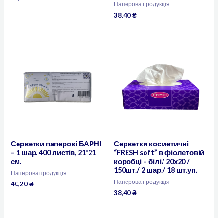
Паперова продукція
38,40
₴
Серветки паперові БАРНІ
Серветки косметичні
– 1 шар. 400 листів, 21*21
“FRESH soft” в фіолетовій
см.
коробці – білі/ 20х20 /
150шт./ 2 шар./ 18 шт.уп.
Паперова продукція
Паперова продукція
40,20
₴
38,40
₴