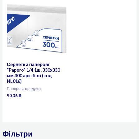
Серветки паперові
“Papero” 1/4 1ш. 330х330
мм 300 арк. білі (код
NL016)
Паперова продукція
90,36
₴
Фільтри