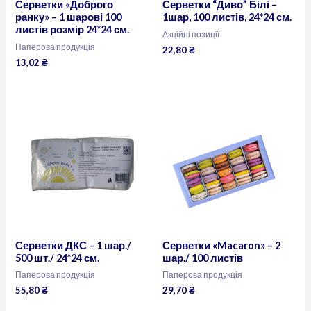
Серветки «Доброго
Серветки “Диво” Білі –
ранку» – 1 шарові 100
1шар, 100 листів, 24*24 см.
листів розмір 24*24 см.
Акційні позиції
Паперова продукція
22,80
₴
13,02
₴
Серветки ДКС – 1 шар./
Серветки «Macaron» – 2
500 шт./ 24*24 см.
шар./ 100 листів
Паперова продукція
Паперова продукція
55,80
₴
29,70
₴