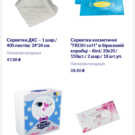
Серветки ДКС – 1 шар./
Серветки косметичні
400 листів/ 24*24 см.
“FRESH soft” в бірюзовій
коробці – білі/ 20х20 /
Паперова продукція
150шт./ 2 шар./ 18 шт.уп.
47,88
₴
Паперова продукція
38,40
₴