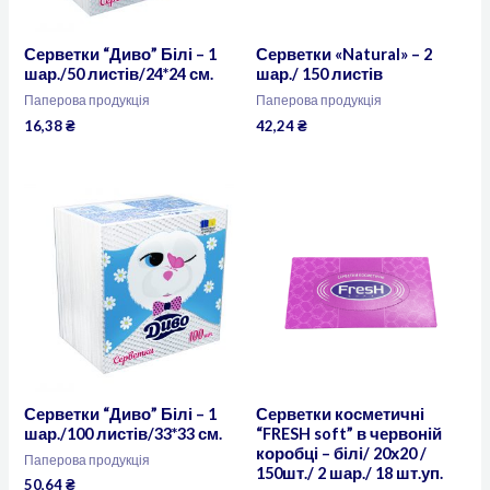
Серветки “Диво” Білі – 1
Серветки «Natural» – 2
шар./50 листів/24*24 см.
шар./ 150 листів
Паперова продукція
Паперова продукція
16,38
₴
42,24
₴
Серветки “Диво” Білі – 1
Серветки косметичні
шар./100 листів/33*33 см.
“FRESH soft” в червоній
коробці – білі/ 20х20 /
Паперова продукція
150шт./ 2 шар./ 18 шт.уп.
50,64
₴