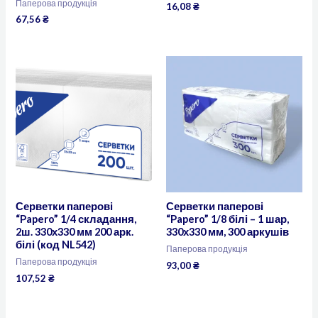
Паперова продукція
16,08
₴
67,56
₴
Серветки паперові
Серветки паперові
“Papero” 1/4 складання,
“Papero” 1/8 білі – 1 шар,
2ш. 330х330 мм 200 арк.
330х330 мм, 300 аркушів
білі (код NL542)
Паперова продукція
Паперова продукція
93,00
₴
107,52
₴