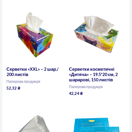
Серветки «XXL» – 2 шар./
Серветки косметичні
200 листів
«Дитяча» – 19.5*20 см, 2
шарарові, 150 листів
Паперова продукція
Паперова продукція
52,32
₴
42,24
₴