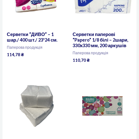
Серветки “ДИВО” – 1
Серветки паперові
шар./ 400 шт./ 23*24 см.
“Papero” 1/8 білі – 2шари,
330х330 мм, 200 аркушів
Паперова продукція
Паперова продукція
114,78
₴
110,70
₴