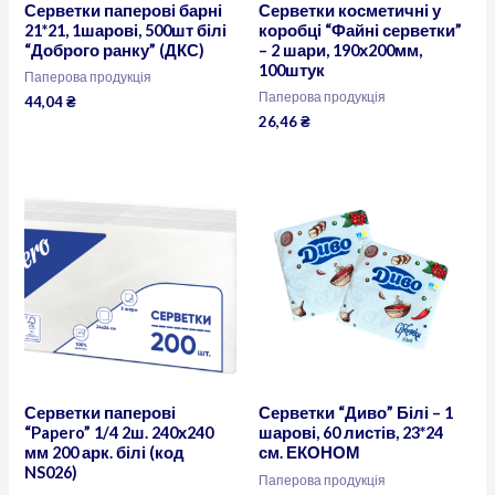
Серветки паперові барні
Серветки косметичні у
21*21, 1шарові, 500шт білі
коробці “Файні серветки”
“Доброго ранку” (ДКС)
– 2 шари, 190х200мм,
100штук
Паперова продукція
Паперова продукція
44,04
₴
26,46
₴
Серветки паперові
Серветки “Диво” Білі – 1
“Papero” 1/4 2ш. 240х240
шарові, 60 листів, 23*24
мм 200 арк. білі (код
см. ЕКОНОМ
NS026)
Паперова продукція