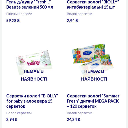
Гель д/душу “Fresh L”
Серветки вологі “BIOLLY”
Beaute зелений 500 мл
антибактеріальні 15 шт
Гігієнічні засоби
Вологі серветки
59,28
₴
2,94
₴
НЕМАЄ В
НЕМАЄ В
НАЯВНОСТІ
НАЯВНОСТІ
Серветки вологі “BIOLLY”
Серветки вологі “Summer
for baby з алое вера 15
Fresh” дитячі MEGA PACK
серветок
– 120 серветок
Вологі серветки
Вологі серветки
2,94
₴
24,24
₴