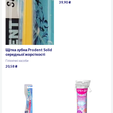
39,90
₴
Щітка зубна Prodent Solid
середньої жорсткості
Гігієнічні засоби
20,58
₴