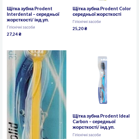
Щітка зубна Prodent
Щітка зубна Prodent Color
Interdental – середньої
середньої жорсткості
жорсткості/ інд.уп.
Гігієнічні засоби
Гігієнічні засоби
25,20
₴
27,24
₴
Щітка зубна Prodent Ideal
Carbon – середньої
жорсткості/ інд.уп.
Гігієнічні засоби