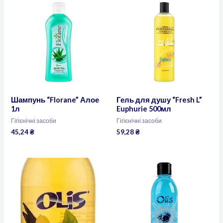
Шампунь “Florane” Алое
Гель для душу “Fresh L”
1л
Euphurie 500мл
Гігієнічні засоби
Гігієнічні засоби
45,24
₴
59,28
₴