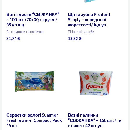
Ватні диски “СВІЖАНКА”
Щітка зубна Prodent
– 100 шт. (70+30)/ круглі/
Simply – середньої
35 уп.ящ.
жорсткості/ інд.уп.
Ватні диски та палички
Гігієнічні засоби
31,74
₴
13,32
₴
Серветки вологі Summer
Ватні палички
Fresh дитячі Compact Pack
“СВІЖАНКА” – 160 шт. / п/
15 шт
е пакет/ 42 шт.уп.