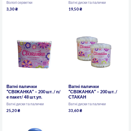
Вологі серветки
Ватні диски та палички
3,30
₴
19,50
₴
Ватні палички
Ватні палички
“СВІЖАНКА” – 200 шт. / п/
“СВІЖАНКА” – 200 шт. /
е пакет/ 48 шт.уп.
СТАКАН
Ватні диски та палички
Ватні диски та палички
25,20
₴
33,60
₴