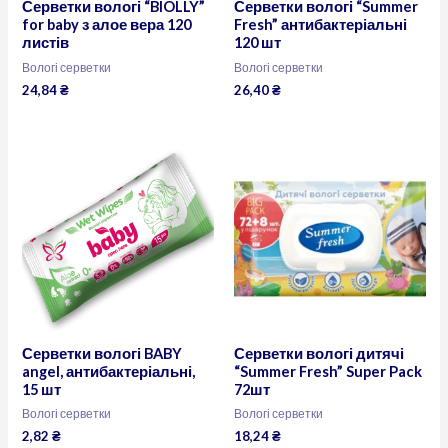
Серветки вологі “BIOLLY”
Серветки вологі “Summer
for baby з алое вера 120
Fresh” антибактеріальні
листів
120 шт
Вологі серветки
Вологі серветки
24,84
₴
26,40
₴
Серветки вологі BABY
Серветки вологі дитячі
angel, антибактеріальні,
“Summer Fresh” Super Pack
15 шт
72шт
Вологі серветки
Вологі серветки
2,82
₴
18,24
₴