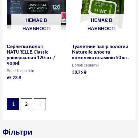
НЕМАЄ В
НЕМАЄ В
НАЯВНОСТІ
НАЯВНОСТІ
Серветки вологі
Туалетний папір вологий
NATURELLЕ Classic
Naturelle алое та
універсальні 120 шт. /
комплекс вітамінів 50 шт.
чорні
Вологі серветки
Вологі серветки
38,76
₴
65,28
₴
1
2
→
Фільтри