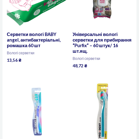
Серветки вологі BABY
Універсальні вологі
angel, антибактеріальні,
серветки для прибирання
ромашка 60 шт
“Purfix” – 60 штук/ 16
шт.ящ.
Вологі серветки
Вологі серветки
13,56
₴
48,72
₴