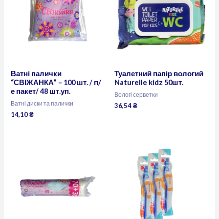
Ватні палички
Туалетний папір вологий
“СВІЖАНКА” – 100 шт. / п/
Naturelle kidz 50шт.
е пакет/ 48 шт.уп.
Вологі серветки
Ватні диски та палички
36,54
₴
14,10
₴