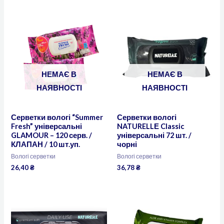
НЕМАЄ В
НЕМАЄ В
НАЯВНОСТІ
НАЯВНОСТІ
Серветки вологі “Summer
Серветки вологі
Fresh” універсальні
NATURELLЕ Classic
GLAMOUR – 120 серв. /
універсальні 72 шт. /
КЛАПАН / 10 шт.уп.
чорні
Вологі серветки
Вологі серветки
26,40
₴
36,78
₴