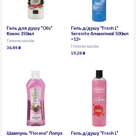
Гель для душу “Olis”
Гель д/душу “Fresh L”
Кокос 350мл
Serenite блакитний 500мл
=12=
Гігієнічні засоби
Гігієнічні засоби
36,84
₴
59,28
₴
Шампунь “Florane” Лопух
Гель д/душу “Fresh L”