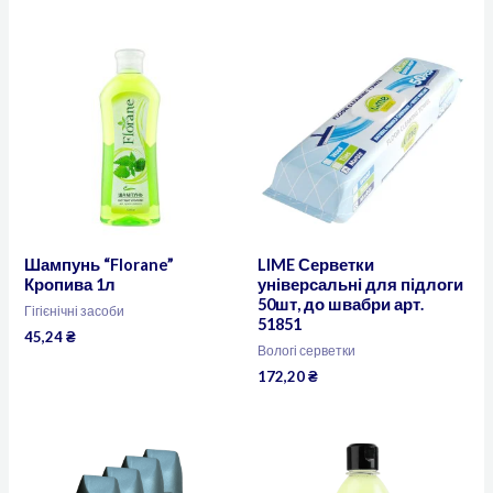
Шампунь “Florane”
LIME Серветки
Кропива 1л
універсальні для підлоги
50шт, до швабри арт.
Гігієнічні засоби
51851
45,24
₴
Вологі серветки
172,20
₴