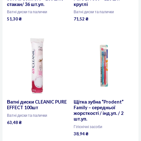
стакан/ 36 шт.уп.
круглі
Ватні диски та палички
Ватні диски та палички
51,30
₴
71,52
₴
Ватні диски CLEANIC PURE
Щітка зубна “Prodent”
EFFECT 100шт
Family – середньої
жорсткості / інд.уп. / 2
Ватні диски та палички
шт.уп.
63,48
₴
Гігієнічні засоби
38,94
₴