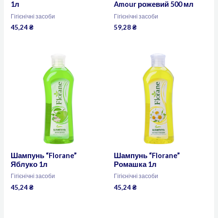
1л
Amour рожевий 500 мл
Гігієнічні засоби
Гігієнічні засоби
45,24
₴
59,28
₴
Шампунь “Florane”
Шампунь “Florane”
Яблуко 1л
Ромашка 1л
Гігієнічні засоби
Гігієнічні засоби
45,24
₴
45,24
₴