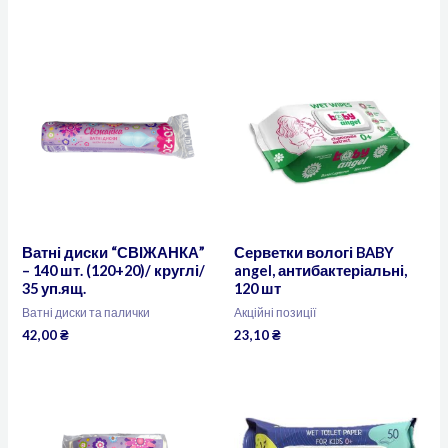
Ватні диски “СВІЖАНКА”
Серветки вологі BABY
– 140 шт. (120+20)/ круглі/
angel, антибактеріальні,
35 уп.ящ.
120 шт
Ватні диски та палички
Акційні позиції
42,00
₴
23,10
₴