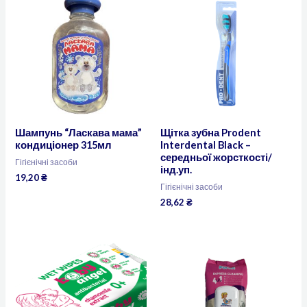
Шампунь “Ласкава мама”
Щітка зубна Prodent
кондиціонер 315мл
Interdental Black –
середньої жорсткості/
Гігієнічні засоби
інд.уп.
19,20
₴
Гігієнічні засоби
28,62
₴