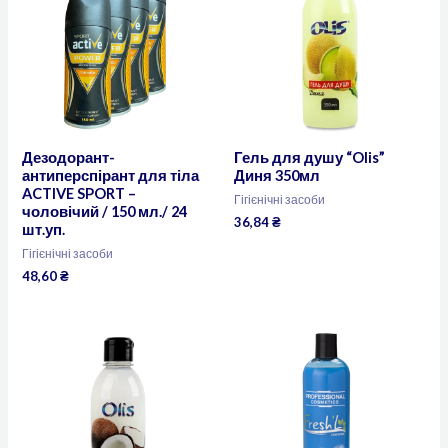
Дезодорант-
Гель для душу “Olis”
антиперспірант для тіла
Диня 350мл
ACTIVE SPORT –
Гігієнічні засоби
чоловічий / 150 мл./ 24
36,84
₴
шт.уп.
Гігієнічні засоби
48,60
₴