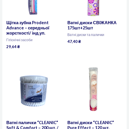
Щітка зубна Prodent
Ватні диски СВІЖАНКА
Advance – середньої
175шт+25шт
жорсткості/ інд.уп.
Ватні диски та палички
Гігієнічні засоби
47,40
₴
29,64
₴
Ватні палички “CLEANIC”
Ватні диски “CLEANIC”
Soft & Comfort – 200 шт. /
Pure Effect – 120 шт.