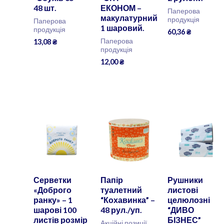
48 шт.
ЕКОНОМ –
Паперова
макулатурний
продукція
Паперова
1 шаровий.
продукція
60,36
₴
Паперова
13,08
₴
продукція
12,00
₴
Серветки
Папір
Рушники
«Доброго
туалетний
листові
ранку» – 1
“Кохавинка” –
целюлозні
шарові 100
48 рул./уп.
“ДИВО
листів розмір
БІЗНЕС”
Акційні позиції