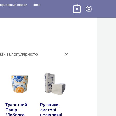
нцелярські товари
Інше
0
Туалетний
Рушники
Папір
листові
“Доброго
целюлозні