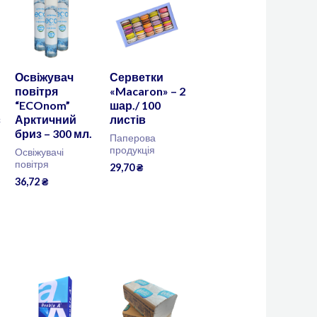
Освіжувач
Серветки
повітря
«Macaron» – 2
“ECOnom”
шар./ 100
с
Арктичний
листів
бриз – 300 мл.
Паперова
продукція
Освіжувачі
повітря
29,70
₴
36,72
₴