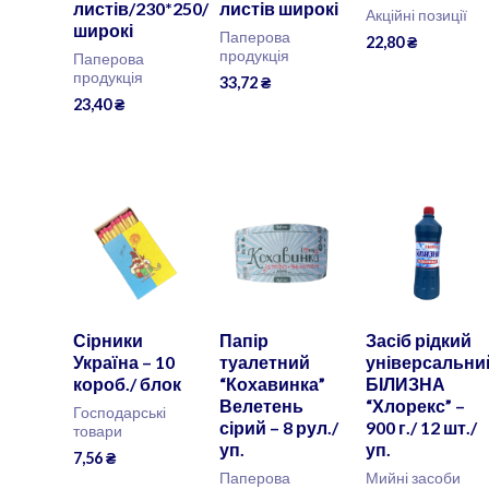
листів/230*250/
листів широкі
Акційні позиції
широкі
Паперова
22,80
₴
продукція
Паперова
продукція
33,72
₴
23,40
₴
Сірники
Папір
Засіб рідкий
Україна – 10
туалетний
універсальни
короб./ блок
“Кохавинка”
БІЛИЗНА
Велетень
“Хлорекс” –
Господарські
сірий – 8 рул./
900 г./ 12 шт./
товари
уп.
уп.
7,56
₴
Паперова
Мийні засоби