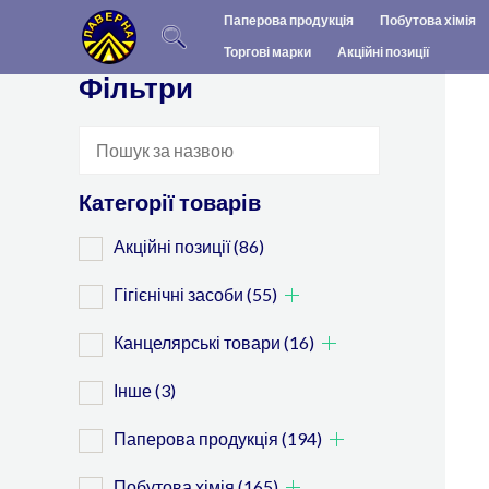
Перейти
Паперова продукція
Побутова хімія
до
Торгові марки
Акційні позиції
вмісту
Фільтри
Категорії товарів
Акційні позиції
(86)
Гігієнічні засоби
(55)
Канцелярські товари
(16)
Інше
(3)
Паперова продукція
(194)
Побутова хімія
(165)