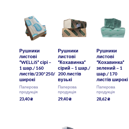
Рушники
Рушники
Рушники
листові
листові
листові
“WELLiS” сірі –
“Кохавинка”
“Кохавинка”
1 шар./ 160
сірий – 1 шар./
зелений – 1
листів/230*250/
200 листів
шар./ 170
широкі
вузькі
листів широкі
Паперова
Паперова
Паперова
продукція
продукція
продукція
23,40
₴
29,40
₴
28,62
₴