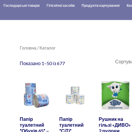
Господарські товари
Гігієнічні засоби
Продукти харчування
Ка
Sorted
by
popularity
Головна
/ Каталог
Показано 1–50 із 677
Папір
Папір
Рушник на
туалетний
туалетний
гільзі «ДИВО»
“Обухів 65” –
“СіТі”
2 рулони