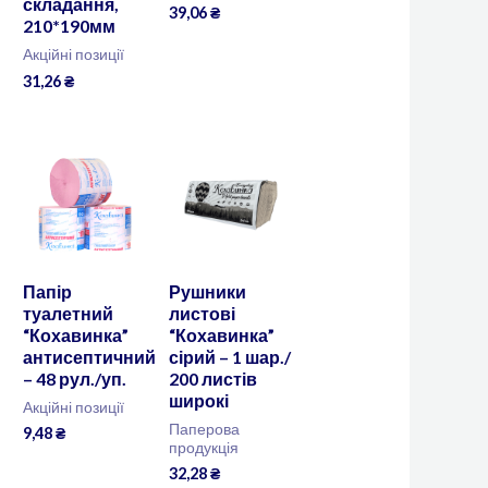
складання,
39,06
₴
210*190мм
Акційні позиції
31,26
₴
Папір
Рушники
туалетний
листові
“Кохавинка”
“Кохавинка”
антисептичний
сірий – 1 шар./
– 48 рул./уп.
200 листів
широкі
Акційні позиції
Паперова
9,48
₴
продукція
32,28
₴