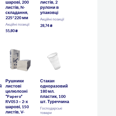
шарові, 200
листів, 2
листів, N-
рулони в
складання,
упаковці
225*220 мм
Акційні позиції
Акційні позиції
28,74
₴
55,80
₴
Рушники
Стакан
й
листові
одноразовий
целюлозні
180 мл.
“Papero”
пластик, 100
RV053 – 2-х
шт. Туреччина
шарові, 150
Господарські
листів, V-
товари