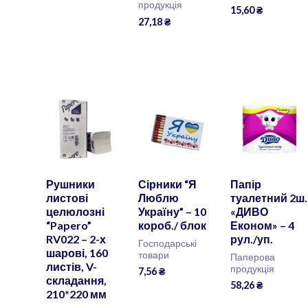
продукція
15,60
₴
27,18
₴
Рушники
Сірники “Я
Папір
листові
Люблю
туалетний 2ш.
целюлозні
Україну” – 10
«ДИВО
“Papero”
короб./ блок
Економ» – 4
RV022 – 2-х
рул./уп.
Господарські
шарові, 160
товари
Паперова
листів, V-
продукція
7,56
₴
складання,
58,26
₴
210*220 мм