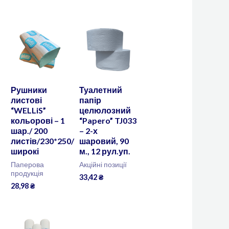
Рушники
Туалетний
листові
папір
“WELLiS”
целюлозний
кольорові – 1
“Papero” TJ033
шар./ 200
– 2-х
листів/230*250/
шаровий, 90
широкі
м., 12 рул.уп.
Паперова
Акційні позиції
продукція
33,42
₴
28,98
₴