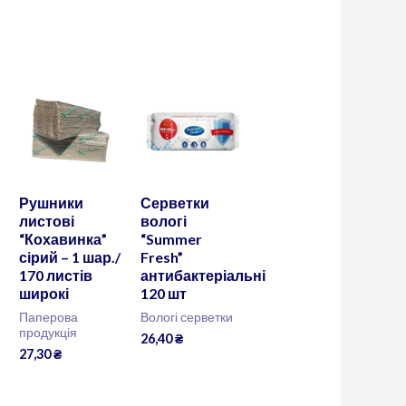
Рушники
Серветки
листові
вологі
“Кохавинка”
“Summer
сірий – 1 шар./
Fresh”
170 листів
антибактеріальні
широкі
120 шт
Паперова
Вологі серветки
продукція
26,40
₴
27,30
₴