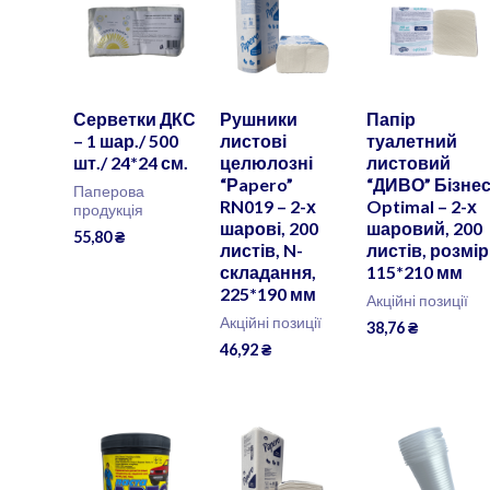
Серветки ДКС
Рушники
Папір
– 1 шар./ 500
листові
туалетний
шт./ 24*24 см.
целюлозні
листовий
“Рapero”
“ДИВО” Бізне
Паперова
RN019 – 2-х
Optimal – 2-х
продукція
шарові, 200
шаровий, 200
55,80
₴
листів, N-
листів, розмір
складання,
115*210 мм
225*190 мм
Акційні позиції
Акційні позиції
38,76
₴
46,92
₴