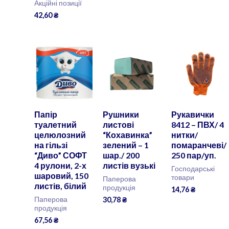
Акційні позиції
42,60
₴
Папір
Рушники
Рукавички
туалетний
листові
8412 – ПВХ/ 4
целюлозний
“Кохавинка”
нитки/
на гільзі
зелений – 1
помаранчеві/
“Диво” СОФТ
шар./ 200
250 пар/уп.
4 рулони, 2-х
листів вузькі
Господарські
шаровий, 150
товари
Паперова
листів, білий
продукція
14,76
₴
Паперова
30,78
₴
продукція
67,56
₴