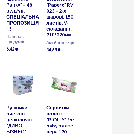
Ранку” – 48
“Papero” RV
рул./уп.
023 – 2-х
СПЕЦІАЛЬНА
шарові, 150
ПРОПОЗИЦІЯ
листів, V-
!!!
складання,
210*220мм
Паперова
продукція
Акційні позиції
6,42
₴
34,68
₴
Рушники
Серветки
листові
вологі
целюлозні
“BIOLLY” for
“ДИВО
baby з алое
БІЗНЕС”
вера 120