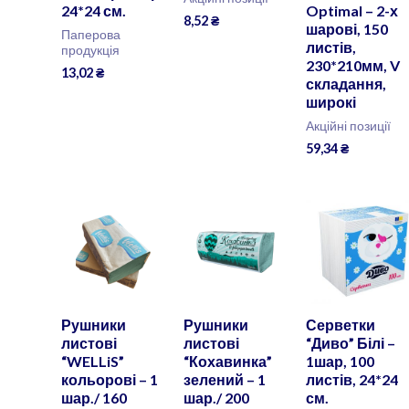
24*24 см.
Optimal – 2-х
8,52
₴
шарові, 150
Паперова
листів,
продукція
230*210мм, V
13,02
₴
складання,
широкі
Акційні позиції
59,34
₴
Рушники
Рушники
Серветки
листові
листові
“Диво” Білі –
“WELLiS”
“Кохавинка”
1шар, 100
кольорові – 1
зелений – 1
листів, 24*24
шар./ 160
шар./ 200
см.