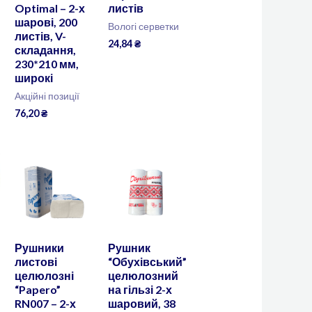
Optimal – 2-х
листів
шарові, 200
Вологі серветки
листів, V-
24,84
₴
складання,
230*210 мм,
широкі
Акційні позиції
76,20
₴
Рушники
Рушник
листові
“Обухівський”
целюлозні
целюлозний
“Papero”
на гільзі 2-х
RN007 – 2-х
шаровий, 38