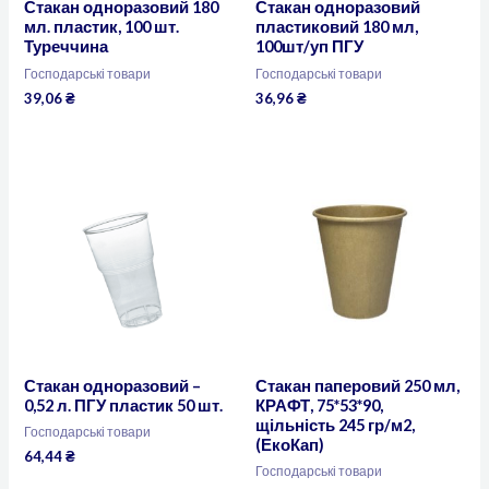
Стакан одноразовий 180
Стакан одноразовий
мл. пластик, 100 шт.
пластиковий 180 мл,
Туреччина
100шт/уп ПГУ
Господарські товари
Господарські товари
39,06
₴
36,96
₴
Стакан одноразовий –
Стакан паперовий 250 мл,
0,52 л. ПГУ пластик 50 шт.
КРАФТ, 75*53*90,
щільність 245 гр/м2,
Господарські товари
(ЕкоКап)
64,44
₴
Господарські товари