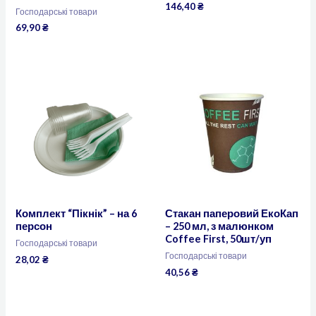
146,40
₴
Господарські товари
69,90
₴
Комплект “Пікнік” – на 6
Стакан паперовий ЕкоКап
персон
– 250 мл, з малюнком
Coffee First, 50шт/уп
Господарські товари
Господарські товари
28,02
₴
40,56
₴