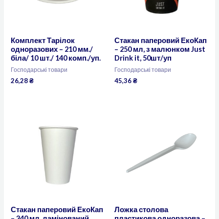
Комплект Тарілок
Стакан паперовий ЕкоКап
одноразових – 210 мм./
– 250 мл, з малюнком Just
біла/ 10 шт./ 140 комп./уп.
Drink it, 50шт/уп
Господарські товари
Господарські товари
26,28
₴
45,36
₴
Стакан паперовий ЕкоКап
Ложка столова
– 340 мл, ламінований
пластикова одноразова –