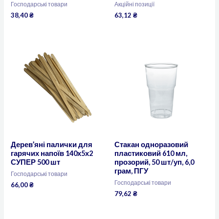
Господарські товари
Акційні позиції
38,40
₴
63,12
₴
Дерев’яні палички для
Стакан одноразовий
гарячих напоїв 140х5х2
пластиковий 610 мл,
СУПЕР 500 шт
прозорий, 50 шт/уп, 6,0
грам, ПГУ
Господарські товари
Господарські товари
66,00
₴
79,62
₴