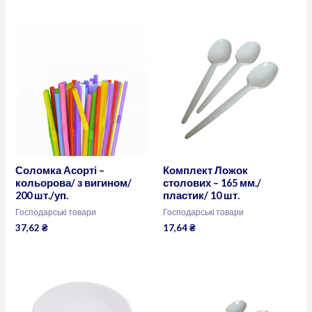
Соломка Асорті –
Комплект Ложок
кольорова/ з вигином/
столових – 165 мм./
200 шт./уп.
пластик/ 10 шт.
Господарські товари
Господарські товари
37,62
₴
17,64
₴