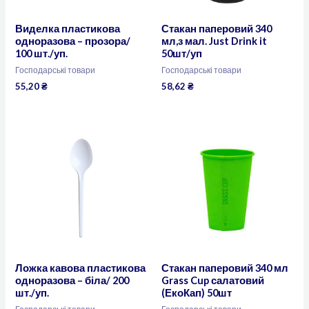
Виделка пластикова
Стакан паперовий 340
одноразова – прозора/
мл,з мал. Just Drink it
100 шт./уп.
50шт/уп
Господарські товари
Господарські товари
55,20
₴
58,62
₴
Ложка кавова пластикова
Стакан паперовий 340 мл
одноразова – біла/ 200
Grass Cup салатовий
шт./уп.
(ЕкоКап) 50шт