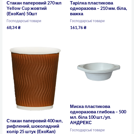
Стакан паперовий 270 мл
Тарілка пластикова
Yellow Cup жовтий
одноразова – 210 мм. біла,
(ЕкоКап) 50шт
важка
Господарські товари
Господарські товари
68,34
₴
161,76
₴
Миска пластикова
одноразова глибока – 500
мл. біла 100 шт./уп.
Стакан паперовий 400 мл,
АНДРЕКС
рифлений, шоколадний
Господарські товари
колір 25 штук (ЕкоКап)