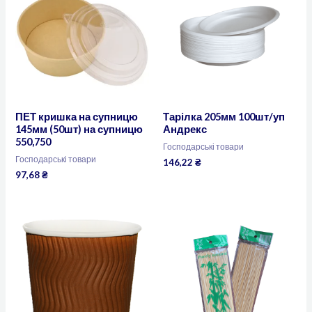
ПЕТ кришка на супницю
Тарілка 205мм 100шт/уп
145мм (50шт) на супницю
Андрекс
550,750
Господарські товари
Господарські товари
146,22
₴
97,68
₴