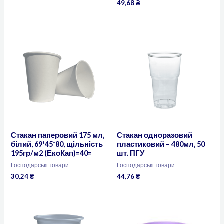
49,68
₴
Стакан паперовий 175 мл,
Стакан одноразовий
білий, 69*45*80, щільність
пластиковий – 480мл, 50
195гр/м2 (ЕкоКап)=40=
шт. ПГУ
Господарські товари
Господарські товари
30,24
₴
44,76
₴