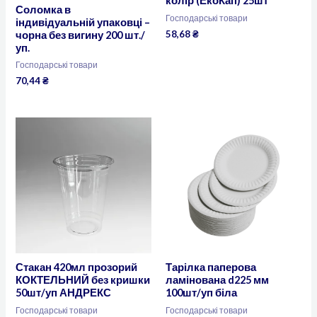
колір (ЕкоКап) 25шт
Соломка в
Господарські товари
індивідуальній упаковці –
58,68
₴
чорна без вигину 200 шт./
уп.
Господарські товари
70,44
₴
Стакан 420мл прозорий
Тарілка паперова
КОКТЕЛЬНИЙ без кришки
ламінована d225 мм
50шт/уп АНДРЕКС
100шт/уп біла
Господарські товари
Господарські товари