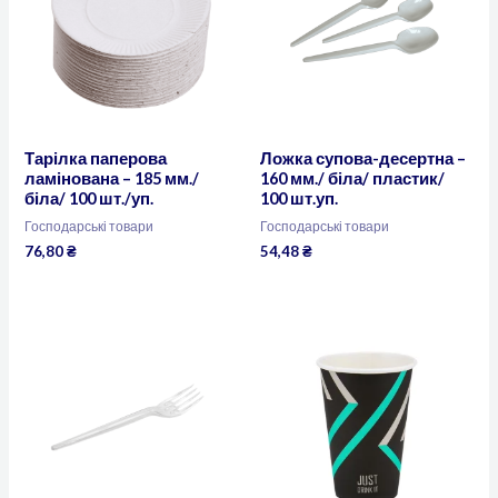
Тарілка паперова
Ложка супова-десертна –
ламінована – 185 мм./
160 мм./ біла/ пластик/
біла/ 100 шт./уп.
100 шт.уп.
Господарські товари
Господарські товари
76,80
₴
54,48
₴