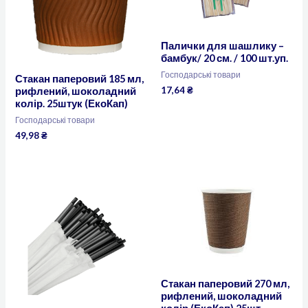
Палички для шашлику –
бамбук/ 20 см. / 100 шт.уп.
Господарські товари
Стакан паперовий 185 мл,
17,64
₴
рифлений, шоколадний
колір. 25штук (ЕкоКап)
Господарські товари
49,98
₴
Стакан паперовий 270 мл,
рифлений, шоколадний