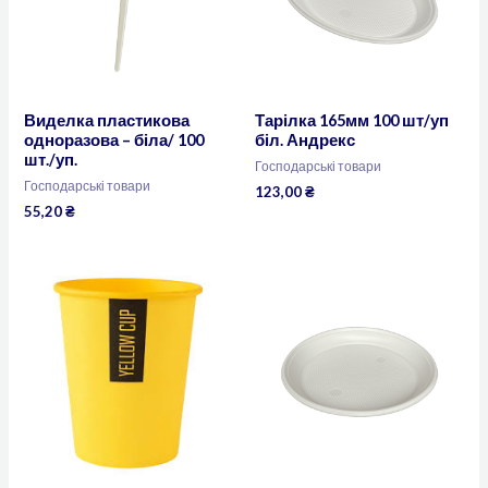
Виделка пластикова
Тарілка 165мм 100 шт/уп
одноразова – біла/ 100
біл. Андрекс
шт./уп.
Господарські товари
Господарські товари
123,00
₴
55,20
₴