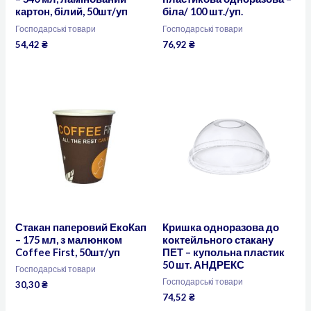
картон, білий, 50шт/уп
біла/ 100 шт./уп.
Господарські товари
Господарські товари
54,42
₴
76,92
₴
Стакан паперовий ЕкоКап
Кришка одноразова до
– 175 мл, з малюнком
коктейльного стакану
Coffee First, 50шт/уп
ПЕТ – купольна пластик
50 шт. АНДРЕКС
Господарські товари
Господарські товари
30,30
₴
74,52
₴