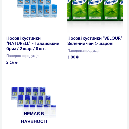
Носові хустинки
Носові хустинки “VELOUR”
“NATURELL” – Гавайський
Зелений чай 1-шарові
бриз / 2 шар. / 8 шт.
Паперова продукція
Паперова продукція
1,80
₴
2,16
₴
НЕМАЄ В
НАЯВНОСТІ