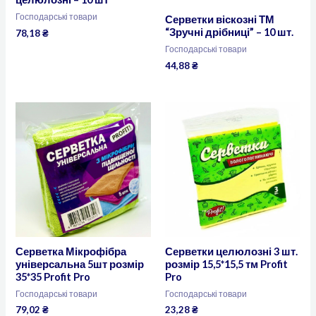
Господарські товари
Серветки віскозні ТМ
“Зручні дрібниці” – 10 шт.
78,18
₴
Господарські товари
44,88
₴
Серветка Мікрофібра
Серветки целюлозні 3 шт.
універсальна 5шт розмір
розмір 15,5*15,5 тм Profit
35*35 Profit Pro
Pro
Господарські товари
Господарські товари
79,02
₴
23,28
₴