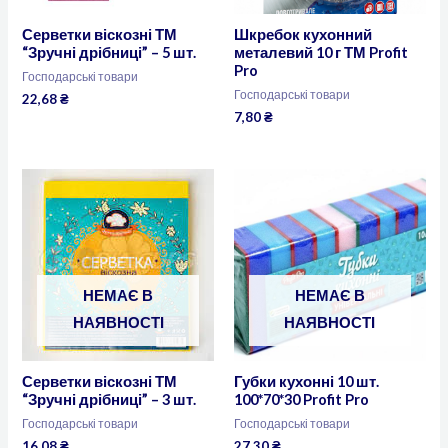
Серветки віскозні ТМ
Шкребок кухонний
“Зручні дрібниці” – 5 шт.
металевий 10 г ТМ Profit
Pro
Господарські товари
Господарські товари
22,68
₴
7,80
₴
НЕМАЄ В
НЕМАЄ В
НАЯВНОСТІ
НАЯВНОСТІ
Серветки віскозні ТМ
Губки кухонні 10 шт.
“Зручні дрібниці” – 3 шт.
100*70*30 Profit Pro
Господарські товари
Господарські товари
16,08
₴
27,30
₴