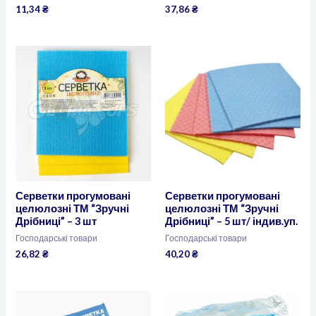
11,34
₴
37,86
₴
Серветки прогумовані
Серветки прогумовані
целюлозні ТМ “Зручні
целюлозні ТМ “Зручні
Дрібниці” – 3 шт
Дрібниці” – 5 шт/ індив.уп.
Господарські товари
Господарські товари
26,82
₴
40,20
₴