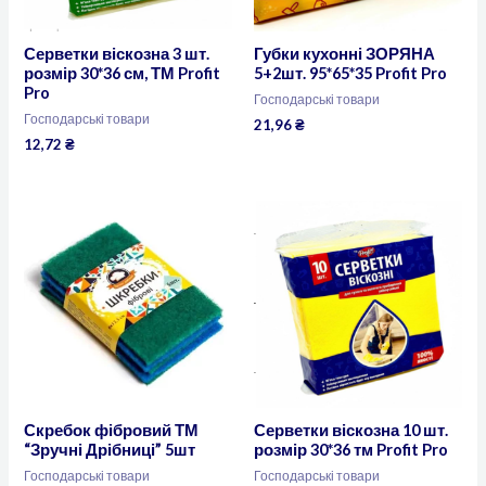
Серветки віскозна 3 шт.
Губки кухонні ЗОРЯНА
розмір 30*36 см, ТМ Profit
5+2шт. 95*65*35 Profit Pro
Pro
Господарські товари
Господарські товари
21,96
₴
12,72
₴
Скребок фібровий ТМ
Серветки віскозна 10 шт.
“Зручні Дрібниці” 5шт
розмір 30*36 тм Profit Pro
Господарські товари
Господарські товари