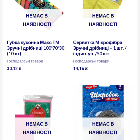
НЕМАЄ В
НЕМАЄ В
НАЯВНОСТІ
НАЯВНОСТІ
Губка кухонна Макс ТМ
Серветка Мікрофібра
Зручні дрібниці 100*70*30
Зручні дрібниці – 1 шт. /
(10шт)
індив. уп. /50 шт.
Господарські товари
Господарські товари
30,12
₴
14,16
₴
НЕМАЄ В
НЕМАЄ В
НАЯВНОСТІ
НАЯВНОСТІ