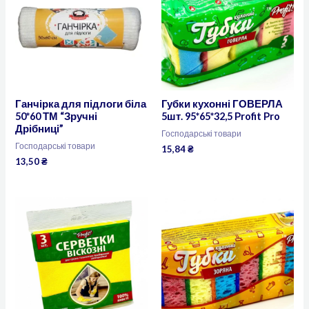
Ганчірка для підлоги біла
Губки кухонні ГОВЕРЛА
50*60 ТМ “Зручні
5шт. 95*65*32,5 Profit Pro
Дрібниці”
Господарські товари
Господарські товари
15,84
₴
13,50
₴