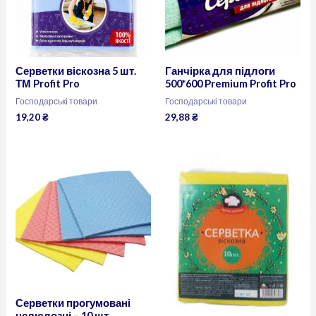
Серветки віскозна 5 шт.
Ганчірка для підлоги
ТМ Profit Pro
500*600 Premium Profit Pro
Господарські товари
Господарські товари
19,20
₴
29,88
₴
Серветки прогумовані
целюлозні – 10 шт