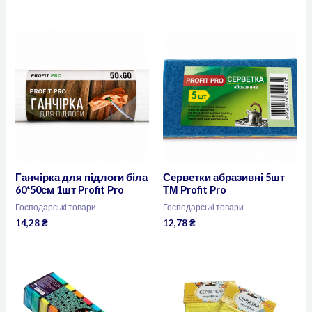
Ганчірка для підлоги біла
Серветки абразивні 5шт
60*50см 1шт Profit Pro
ТМ Profit Pro
Господарські товари
Господарські товари
14,28
₴
12,78
₴