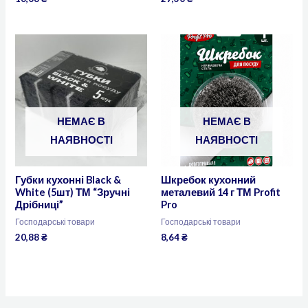
НЕМАЄ В
НЕМАЄ В
НАЯВНОСТІ
НАЯВНОСТІ
Губки кухонні Black &
Шкребок кухонний
White (5шт) ТМ “Зручні
металевий 14 г ТМ Profit
Дрібниці”
Pro
Господарські товари
Господарські товари
20,88
₴
8,64
₴