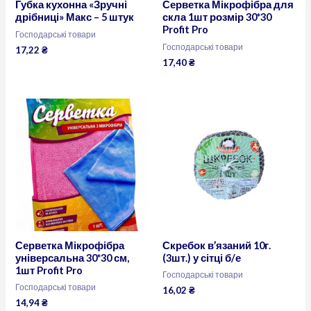
Губка кухонна «Зручні
Серветка Мікрофібра для
дрібниці» Макс – 5 штук
скла 1шт розмір 30*30
Profit Pro
Господарські товари
Господарські товари
17,22
₴
17,40
₴
Серветка Мікрофібра
Скребок в’язаний 10г.
універсальна 30*30 см,
(3шт.) у сітці б/е
1шт Profit Pro
Господарські товари
Господарські товари
16,02
₴
14,94
₴