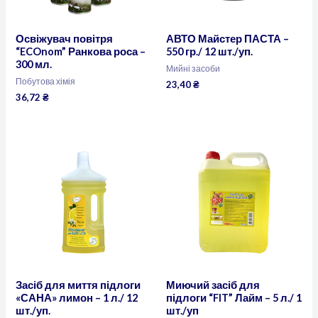
Освіжувач повітря
АВТО Майстер ПАСТА –
“ECOnom” Ранкова роса –
550 гр./ 12 шт./уп.
300 мл.
Мийні засоби
Побутова хімія
23,40
₴
36,72
₴
Засіб для миття підлоги
Миючий засіб для
«САНА» лимон – 1 л./ 12
підлоги “FIT” Лайм – 5 л./ 1
шт./уп.
шт./уп