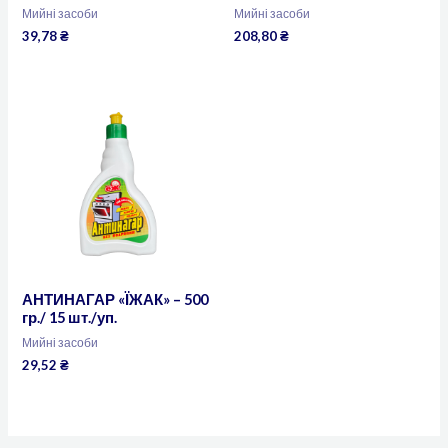
Мийні засоби
Мийні засоби
39,78
₴
208,80
₴
АНТИНАГАР «ЇЖАК» – 500
гр./ 15 шт./уп.
Мийні засоби
29,52
₴