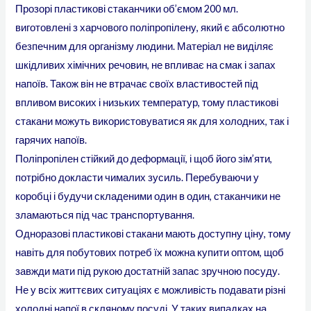
Прозорі пластикові стаканчики об’ємом 200 мл.
виготовлені з харчового поліпропілену, який є абсолютно
безпечним для організму людини. Матеріал не виділяє
шкідливих хімічних речовин, не впливає на смак і запах
напоїв. Також він не втрачає своїх властивостей під
впливом високих і низьких температур, тому пластикові
стакани можуть використовуватися як для холодних, так і
гарячих напоїв.
Поліпропілен стійкий до деформації, і щоб його зім’яти,
потрібно докласти чималих зусиль. Перебуваючи у
коробці і будучи складеними один в один, стаканчики не
зламаються під час транспортування.
Одноразові пластикові стакани мають доступну ціну, тому
навіть для побутових потреб їх можна купити оптом, щоб
завжди мати під рукою достатній запас зручною посуду.
Не у всіх життєвих ситуаціях є можливість подавати різні
холодні напої в скляному посуді. У таких випадках на