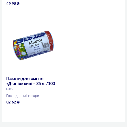
49,98
₴
Пакети для сміття
«Діоніс» сині – 35 л. /100
шт.
Господарські товари
82,62
₴