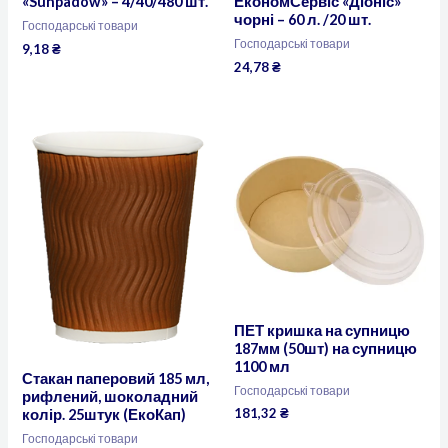
«Sunpadow» – 4/40/480 шт.
ЕкономСервіс «Діоніс»
чорні – 60 л. /20 шт.
Господарські товари
Господарські товари
9,18
₴
24,78
₴
ПЕТ кришка на супницю
187мм (50шт) на супницю
1100 мл
Стакан паперовий 185 мл,
Господарські товари
рифлений, шоколадний
181,32
₴
колір. 25штук (ЕкоКап)
Господарські товари