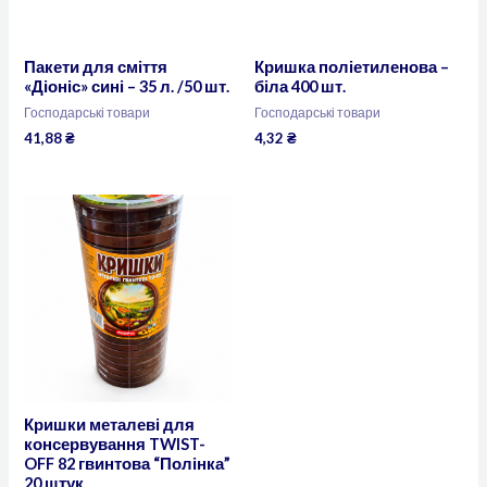
Пакети для сміття
Кришка поліетиленова –
«Діоніс» сині – 35 л. /50 шт.
біла 400 шт.
Господарські товари
Господарські товари
41,88
₴
4,32
₴
Кришки металеві для
консервування TWIST-
OFF 82 гвинтова “Полінка”
20 штук