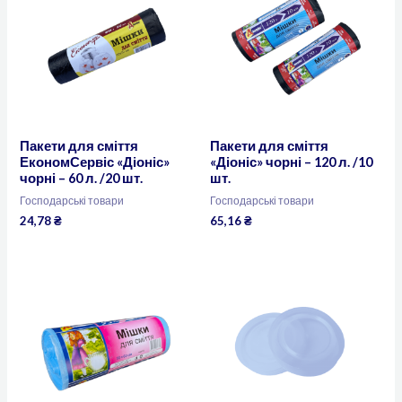
Пакети для сміття
Пакети для сміття
ЕкономСервіс «Діоніс»
«Діоніс» чорні – 120 л. /10
чорні – 60 л. /20 шт.
шт.
Господарські товари
Господарські товари
24,78
₴
65,16
₴