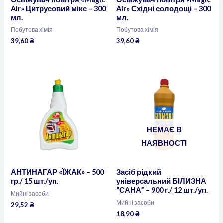
Air» Цитрусовий мікс – 300
Air» Східні солодощі – 300
мл.
мл.
Побутова хімія
Побутова хімія
39,60
₴
39,60
₴
НЕМАЄ В
НАЯВНОСТІ
АНТИНАГАР «ЇЖАК» – 500
Засіб рідкий
гр./ 15 шт./уп.
універсальний БІЛИЗНА
“САНА” – 900 г./ 12 шт./уп.
Мийні засоби
Мийні засоби
29,52
₴
18,90
₴