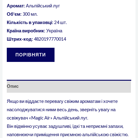
Аромат:
Альпійський луг
Обʼєм:
300 мл.
Кількість в упаковці:
24 шт.
Країна виробник:
Україна
Штрих-код:
4820197770014
ПОРІВНЯТИ
Опис
Якщо ви віддаєте перевагу свіжим ароматам і хочете
насолоджуватися ними весь день, зверніть увагу на
освіжувач «Magic Air» Альпійський луг.
Він відмінно усуває задушливі, їдкі та неприємні запахи,
наповнюючи приміщення приємною альпійською свіжістю.