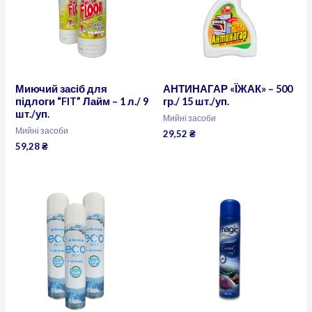
Миючий засіб для
АНТИНАГАР «ЇЖАК» – 500
підлоги “FIT” Лайм – 1 л./ 9
гр./ 15 шт./уп.
шт./уп.
Мийні засоби
Мийні засоби
29,52
₴
59,28
₴