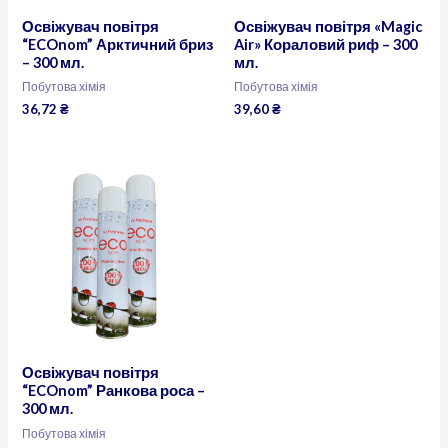
Освіжувач повітря
Освіжувач повітря «Magic
“ECOnom” Арктичний бриз
Air» Кораловий риф – 300
– 300 мл.
мл.
Побутова хімія
Побутова хімія
36,72
₴
39,60
₴
Освіжувач повітря
“ECOnom” Ранкова роса –
300 мл.
Побутова хімія