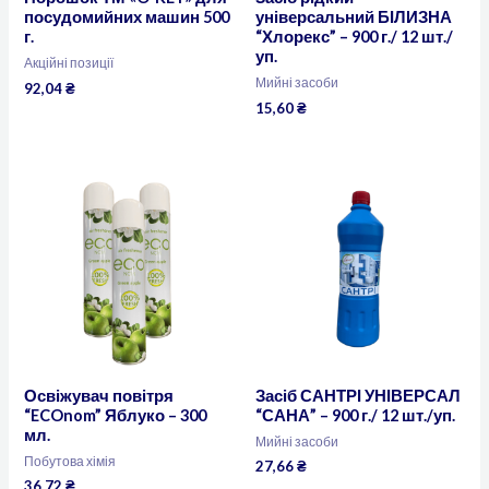
посудомийних машин 500
універсальний БІЛИЗНА
г.
“Хлорекс” – 900 г./ 12 шт./
уп.
Акційні позиції
Мийні засоби
92,04
₴
15,60
₴
Освіжувач повітря
Засіб САНТРІ УНІВЕРСАЛ
“ECOnom” Яблуко – 300
“САНА” – 900 г./ 12 шт./уп.
мл.
Мийні засоби
Побутова хімія
27,66
₴
36,72
₴