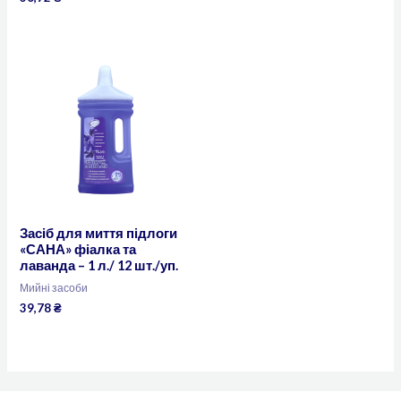
Засіб для миття підлоги
«САНА» фіалка та
лаванда – 1 л./ 12 шт./уп.
Мийні засоби
39,78
₴