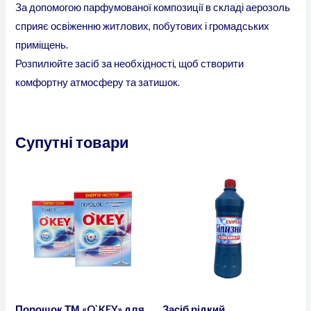
За допомогою парфумованої композиції в складі аерозоль
сприяє освіженню житлових, побутових і громадських
приміщень.
Розпилюйте засіб за необхідності, щоб створити
комфортну атмосферу та затишок.
Супутні товари
Порошок ТМ «O`KEY» для
Засіб рідкий